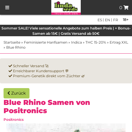
0
|
|
18+
ES
EN
FR
Sommer SALE! Viele sensationelle Angebote zum halben Preis | + Bonus-
Samen ab 15€ | Gratis Versand ab 50€
Startseite
»
Feminisierte Hanfsamen
»
Indica
»
THC 15-20%
»
Ertrag XXL
»
Blue Rhino
Schneller Versand 🚀
Erreichbarer Kundensupport 💬
Premium-Genetik direkt vom Züchter 🌿
Zurück
Blue Rhino Samen von
Positronics
Positronics