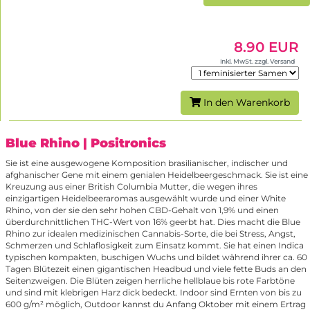
8.90 EUR
inkl. MwSt. zzgl. Versand
In den Warenkorb
Blue Rhino
| Positronics
Sie ist eine ausgewogene Komposition brasilianischer, indischer und
afghanischer Gene mit einem genialen Heidelbeergeschmack. Sie ist eine
Kreuzung aus einer British Columbia Mutter, die wegen ihres
einzigartigen Heidelbeeraromas ausgewählt wurde und einer White
Rhino, von der sie den sehr hohen CBD-Gehalt von 1,9% und einen
überdurchnittlichen THC-Wert von 16% geerbt hat. Dies macht die Blue
Rhino zur idealen medizinischen Cannabis-Sorte, die bei Stress, Angst,
Schmerzen und Schlaflosigkeit zum Einsatz kommt. Sie hat einen Indica
typischen kompakten, buschigen Wuchs und bildet während ihrer ca. 60
Tagen Blütezeit einen gigantischen Headbud und viele fette Buds an den
Seitenzweigen. Die Blüten zeigen herrliche hellblaue bis rote Farbtöne
und sind mit klebrigen Harz dick bedeckt. Indoor sind Ernten von bis zu
600 g/m² möglich, Outdoor kannst du Anfang Oktober mit einem Ertrag