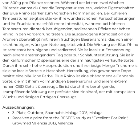
von 500 g pro Pflanze rechnen. Während der letzten zwei Wochen
Blütezeit kannst du über die Temperatur steuern, welche Eigenschaften
der Blue Rhino stärker zum Vorschein kommen sollen. Bei kühleren
Temperaturen zeigt sie stärker ihre wunderschönen Farbschattierungen
und ihr Fruchtaroma erhält mehr Intensität, während bei höheren
Temperaturen die stark beruhigenden, sedierenden Effekte der White
Rhino in den Vordergrund treten. Die ausgewogene Komopsition der
Aromen überwältigt mit ihrem fruchtigen Beerenaroma, das von einer
leicht holzigen, würzigen Note begleitet wird. Die Wirkung der Blue Rhin
ist sehr stark beruhigend und sedierend. Sie ist ideal zur Entspannung
nach einem anstrengendem Tag oder zur Schlafunterstützung. Sie ist in
den kalifornischen Dispensaries eine der am häufigsten verkaufte Sorte.
Durch ihre sehr hohe Harzproduktion und ihre riesige Menge Trichome is
sie eine ideale Sorte zur Haschisch-Herstellung, das gewonnene Dope
besitzt eine bläuliche Farbe! Blue Rhino ist eine phänomenale Cannabis
Sorte, die mit ihrem vollmundigen Beerenaroma und einem extrem
hohen CBD Gehalt überzeugt. Sie ist durch ihre beruhigende,
krampflösende Wirkung der perfekte Medizinalhanf, der mit kompakten
Wuchs und riesigen Erträgen überzeugt.
Auszeichnungen:
3. Platz, Outdoor, Spannabis Malaga 2015, Malaga
Received a prize from the BESFES study as "Excellent For Pain",
Growmed Valencia 2013, Valencia