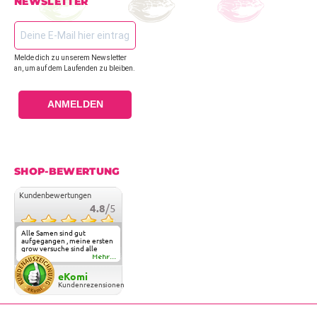
NEWSLETTER
Melde dich zu unserem Newsletter
an, um auf dem Laufenden zu bleiben.
ANMELDEN
SHOP-BEWERTUNG
Kundenbewertungen
4.8
/5
Alle Samen sind gut
aufgegangen , meine ersten
grow versuche sind alle
geglückt. Die Sorten und
Mehr...
Anbieter Vielfalt
überzeugen sehr . Werde
eKomi
wohl immer hier bestellen !
Kundenrezensionen