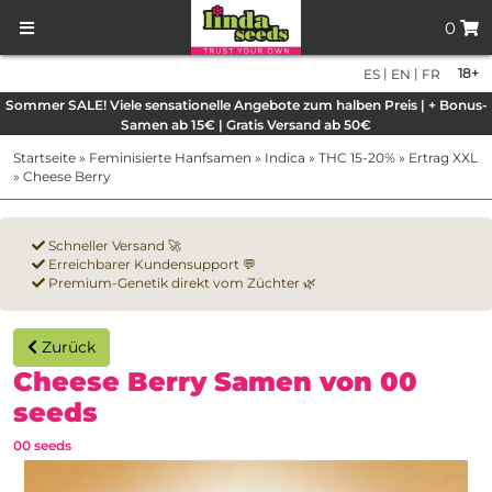
0
|
|
18+
ES
EN
FR
Sommer SALE! Viele sensationelle Angebote zum halben Preis | + Bonus-
Samen ab 15€ | Gratis Versand ab 50€
Startseite
»
Feminisierte Hanfsamen
»
Indica
»
THC 15-20%
»
Ertrag XXL
»
Cheese Berry
Schneller Versand 🚀
Erreichbarer Kundensupport 💬
Premium-Genetik direkt vom Züchter 🌿
Zurück
Cheese Berry Samen von 00
seeds
00 seeds