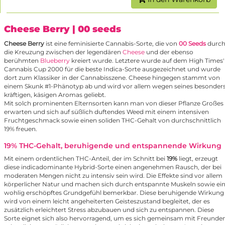
Cheese Berry
| 00 seeds
Cheese Berry
ist eine feminisierte Cannabis-Sorte, die von
00 Seeds
durc
die Kreuzung zwischen der legendären
Cheese
und der ebenso
berühmten
Blueberry
kreiert wurde. Letztere wurde auf dem High Times'
Cannabis Cup 2000 für die beste Indica-Sorte ausgezeichnet und wurde
dort zum Klassiker in der Cannabisszene. Cheese hingegen stammt von
einem Skunk #1-Phänotyp ab und wird vor allem wegen seines besonder
kräftigen, käsigen Aromas geliebt.
Mit solch prominenten Elternsorten kann man von dieser Pflanze Großes
erwarten und sich auf süßlich duftendes Weed mit einem intensiven
Fruchtgeschmack sowie einen soliden THC-Gehalt von durchschnittlich
19% freuen.
19% THC-Gehalt, beruhigende und entspannende Wirkung
Mit einem ordentlichen THC-Anteil, der im Schnitt bei
19%
liegt, erzeugt
diese indicadominante Hybrid-Sorte einen angenehmen Rausch, der bei
moderaten Mengen nicht zu intensiv sein wird. Die Effekte sind vor allem
körperlicher Natur und machen sich durch entspannte Muskeln sowie ei
wohlig erschöpftes Grundgefühl bemerkbar. Diese beruhigende Wirkung
wird von einem leicht angeheiterten Geisteszustand begleitet, der es
zusätzlich erleichtert Stress abzubauen und sich zu entspannen. Diese
Sorte eignet sich also hervorragend, um es sich gemeinsam mit Freunde