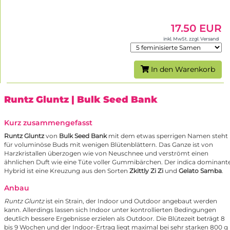
17.50 EUR
inkl. MwSt. zzgl. Versand
In den Warenkorb
Runtz Gluntz
| Bulk Seed Bank
Kurz zusammengefasst
Runtz Gluntz
von
Bulk Seed Bank
mit dem etwas sperrigen Namen steht
für voluminöse Buds mit wenigen Blütenblättern. Das Ganze ist von
Harzkristallen überzogen wie von Neuschnee und verströmt einen
ähnlichen Duft wie eine Tüte voller Gummibärchen. Der indica dominant
Hybrid ist eine Kreuzung aus den Sorten
Zkittly Zi Zi
und
Gelato Samba
.
Anbau
Runtz Gluntz
ist ein Strain, der Indoor und Outdoor angebaut werden
kann. Allerdings lassen sich Indoor unter kontrollierten Bedingungen
deutlich bessere Ergebnisse erzielen als Outdoor. Die Blütezeit beträgt 8
bis 9 Wochen und der Indoor-Ertrag liegt maximal bei sehr starken 800 g