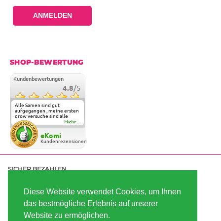
ANMELDEN
SHOP-BEWERTUNG
Kundenbewertungen
4.8
/5
Alle Samen sind gut
aufgegangen , meine ersten
grow versuche sind alle
geglückt. Die Sorten und
Mehr...
Anbieter Vielfalt
überzeugen sehr . Werde
eKomi
wohl immer hier bestellen !
Kundenrezensionen
SICHER BEZAHLEN
Diese Website verwendet Cookies, um Ihnen
das bestmögliche Erlebnis auf unserer
SCHNELL VERSENDET
Website zu ermöglichen.