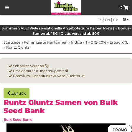
0
|
|
18+
ES
EN
FR
Sommer SALE! Viele sensationelle Angebote zum halben Preis | + Bonus-
Samen ab 15€ | Gratis Versand ab 50€
Startseite
»
Feminisierte Hanfsamen
»
Indica
»
THC 15-20%
»
Ertrag XXL
»
Runtz Gluntz
Schneller Versand 🚀
Erreichbarer Kundensupport 💬
Premium-Genetik direkt vom Züchter 🌿
Zurück
Runtz Gluntz Samen von Bulk
Seed Bank
Bulk Seed Bank
PROMO