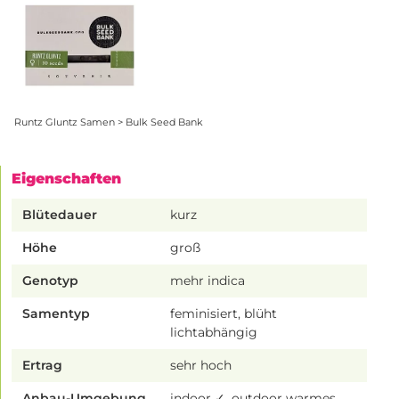
Runtz Gluntz Samen > Bulk Seed Bank
Eigenschaften
Blütedauer
kurz
Höhe
groß
Genotyp
mehr indica
Samentyp
feminisiert, blüht
lichtabhängig
Ertrag
sehr hoch
Anbau-Umgebung
indoor ✓, outdoor warmes