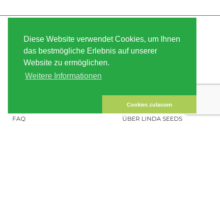
SERVICE
ABOUT US
Diese Website verwendet Cookies, um Ihnen
VERSAND
AGB
das bestmögliche Erlebnis auf unserer
Website zu ermöglichen.
ZAHLUNG
SITE MAP
Weitere Informationen
KUNDEN-KONTO
IMPRESSUM
DATENSICHERHEIT
KONTAKT
Cookies zulassen
FAQ
ÜBER LINDA SEEDS
HANFSAMEN BESTELLEN
SOCIAL MEDIA
LINDA SEEDS
NEWSLETTER