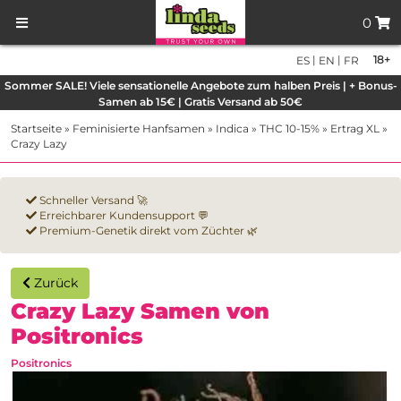
0
|
|
18+
ES
EN
FR
Sommer SALE! Viele sensationelle Angebote zum halben Preis | + Bonus-
Samen ab 15€ | Gratis Versand ab 50€
Startseite
»
Feminisierte Hanfsamen
»
Indica
»
THC 10-15%
»
Ertrag XL
»
Crazy Lazy
Schneller Versand 🚀
Erreichbarer Kundensupport 💬
Premium-Genetik direkt vom Züchter 🌿
Zurück
Crazy Lazy Samen von
Positronics
Positronics