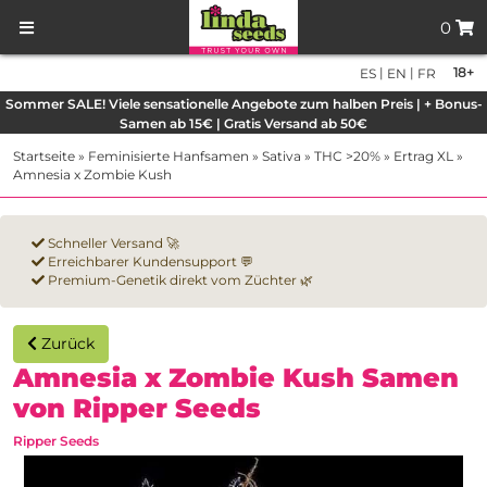
0
|
|
18+
ES
EN
FR
Sommer SALE! Viele sensationelle Angebote zum halben Preis | + Bonus-
Samen ab 15€ | Gratis Versand ab 50€
Startseite
»
Feminisierte Hanfsamen
»
Sativa
»
THC >20%
»
Ertrag XL
»
Amnesia x Zombie Kush
Schneller Versand 🚀
Erreichbarer Kundensupport 💬
Premium-Genetik direkt vom Züchter 🌿
Zurück
Amnesia x Zombie Kush Samen
von Ripper Seeds
Ripper Seeds