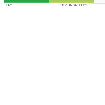
FAQ
ÜBER LINDA SEEDS
HANFSAMEN BESTELLEN
SOCIAL MEDIA
LINDA SEEDS
NEWSLETTER
Melde dich zu unserem Newsletter
an, um auf dem Laufenden zu bleiben.
ANMELDEN