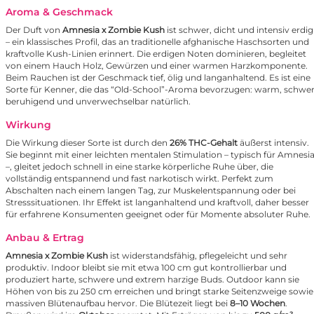
Aroma & Geschmack
Der Duft von
Amnesia x Zombie Kush
ist schwer, dicht und intensiv erdig
– ein klassisches Profil, das an traditionelle afghanische Haschsorten und
kraftvolle Kush-Linien erinnert. Die erdigen Noten dominieren, begleitet
von einem Hauch Holz, Gewürzen und einer warmen Harzkomponente.
Beim Rauchen ist der Geschmack tief, ölig und langanhaltend. Es ist eine
Sorte für Kenner, die das “Old-School”-Aroma bevorzugen: warm, schwer
beruhigend und unverwechselbar natürlich.
Wirkung
Die Wirkung dieser Sorte ist durch den
26% THC-Gehalt
äußerst intensiv.
Sie beginnt mit einer leichten mentalen Stimulation – typisch für Amnesi
–, gleitet jedoch schnell in eine starke körperliche Ruhe über, die
vollständig entspannend und fast narkotisch wirkt. Perfekt zum
Abschalten nach einem langen Tag, zur Muskelentspannung oder bei
Stresssituationen. Ihr Effekt ist langanhaltend und kraftvoll, daher besser
für erfahrene Konsumenten geeignet oder für Momente absoluter Ruhe.
Anbau & Ertrag
Amnesia x Zombie Kush
ist widerstandsfähig, pflegeleicht und sehr
produktiv. Indoor bleibt sie mit etwa 100 cm gut kontrollierbar und
produziert harte, schwere und extrem harzige Buds. Outdoor kann sie
Höhen von bis zu 250 cm erreichen und bringt starke Seitenzweige sowie
massiven Blütenaufbau hervor. Die Blütezeit liegt bei
8–10 Wochen
.