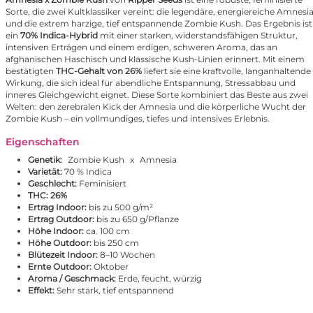
Sorte, die zwei Kultklassiker vereint: die legendäre, energiereiche Amnesi
und die extrem harzige, tief entspannende Zombie Kush. Das Ergebnis ist
ein
70% Indica-Hybrid
mit einer starken, widerstandsfähigen Struktur,
intensiven Erträgen und einem erdigen, schweren Aroma, das an
afghanischen Haschisch und klassische Kush-Linien erinnert. Mit einem
bestätigten
THC-Gehalt von 26%
liefert sie eine kraftvolle, langanhaltende
Wirkung, die sich ideal für abendliche Entspannung, Stressabbau und
inneres Gleichgewicht eignet. Diese Sorte kombiniert das Beste aus zwei
Welten: den zerebralen Kick der Amnesia und die körperliche Wucht der
Zombie Kush – ein vollmundiges, tiefes und intensives Erlebnis.
Eigenschaften
Genetik:
Zombie Kush
x
Amnesia
Varietät:
70 % Indica
Geschlecht:
Feminisiert
THC:
26%
Ertrag Indoor:
bis zu 500 g/m²
Ertrag Outdoor:
bis zu 650 g/Pflanze
Höhe Indoor:
ca. 100 cm
Höhe Outdoor:
bis 250 cm
Blütezeit Indoor:
8–10 Wochen
Ernte Outdoor:
Oktober
Aroma / Geschmack:
Erde, feucht, würzig
Effekt:
Sehr stark, tief entspannend