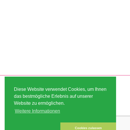
SERVICE
ABOUT US
Diese Website verwendet Cookies, um Ihnen
VERSAND
AGB
das bestmögliche Erlebnis auf unserer
Website zu ermöglichen.
ZAHLUNG
SITE MAP
Weitere Informationen
KUNDEN-KONTO
IMPRESSUM
DATENSICHERHEIT
KONTAKT
Cookies zulassen