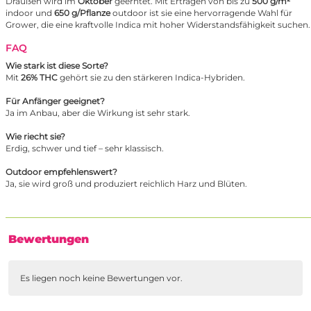
Draußen wird im
Oktober
geerntet. Mit Erträgen von bis zu
500 g/m²
indoor und
650 g/Pflanze
outdoor ist sie eine hervorragende Wahl für
Grower, die eine kraftvolle Indica mit hoher Widerstandsfähigkeit suchen.
FAQ
Wie stark ist diese Sorte?
Mit
26% THC
gehört sie zu den stärkeren Indica-Hybriden.
Für Anfänger geeignet?
Ja im Anbau, aber die Wirkung ist sehr stark.
Wie riecht sie?
Erdig, schwer und tief – sehr klassisch.
Outdoor empfehlenswert?
Ja, sie wird groß und produziert reichlich Harz und Blüten.
Bewertungen
Es liegen noch keine Bewertungen vor.