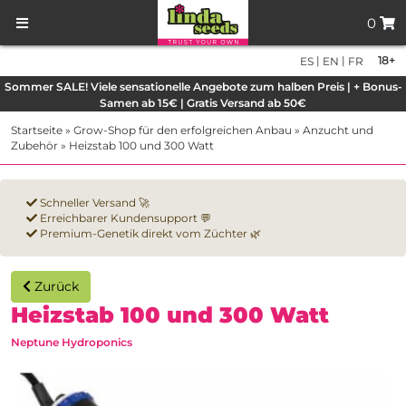
0
|
|
18+
ES
EN
FR
Sommer SALE! Viele sensationelle Angebote zum halben Preis | + Bonus-
Samen ab 15€ | Gratis Versand ab 50€
Startseite
»
Grow-Shop für den erfolgreichen Anbau
»
Anzucht und
Zubehör
»
Heizstab 100 und 300 Watt
Schneller Versand 🚀
Erreichbarer Kundensupport 💬
Premium-Genetik direkt vom Züchter 🌿
Zurück
Heizstab 100 und 300 Watt
Neptune Hydroponics