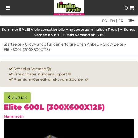
0
|
|
18+
ES
EN
FR
Sommer SALE! Viele sensationelle Angebote zum halben Preis | + Bonus-
Samen ab 15€ | Gratis Versand ab 50€
Startseite
»
Grow-Shop für den erfolgreichen Anbau
»
Grow Zelte
»
Elite 600L (300X600X125)
Schneller Versand 🚀
Erreichbarer Kundensupport 💬
Premium-Genetik direkt vom Züchter 🌿
Zurück
Elite 600L (300X600X125)
Mammoth