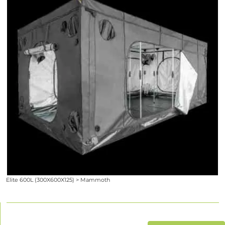
Elite 600L (300X600X125) > Mammoth