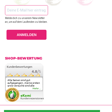
Melde dich zu unserem Newsletter
an, um auf dem Laufenden zu bleiben.
ANMELDEN
SHOP-BEWERTUNG
Kundenbewertungen
4.8
/5
Alle Samen sind gut
aufgegangen , meine ersten
grow versuche sind alle
geglückt. Die Sorten und
Mehr...
Anbieter Vielfalt
überzeugen sehr . Werde
eKomi
wohl immer hier bestellen !
Kundenrezensionen