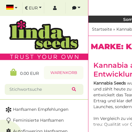
EUR
Som
Startseite
»
Kannab
MARKE: 
Kannabia a
Entwicklu
WARENKORB
0.00 EUR
Kannabia Seeds
wu
und zählt heute zu
entwickelt das Te
Ertrag und klar def
Launches, sondern 
Hanfsamen Empfehlungen
Im Vergleich zu v
Feminisierte Hanfsamen
treu: Qualität vor
konsistente Ergebn
Autoflowering Hanfsamen