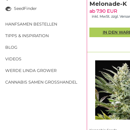
moderner Linien, i
Melonade-K
Sachen Performanc
SeedFinder
ab 7.90 EUR
Terpenprofile such
inkl. MwSt. zzgl. Vers
getestete Genetik
HANFSAMEN BESTELLEN
Qualitätskontrolle 
IN DEN WA
TIPPS & INSPIRATION
Die Philo
BLOG
Selektion 
VIDEOS
Kannabia Seeds
be
Erfahrung sammeln,
WERDE LINDA GROWER
Community bleiben.
sondern sich im G
CANNABIS SAMEN GROSSHANDEL
kaufst du nicht nu
soll, bevor sie üb
Gerade für Homegro
Potenz im Fokus, 
macht die Marke in
nicht erst im drit