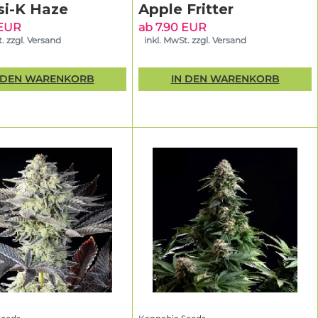
klich und in
i-K Haze
Apple Fritter
rne
 EUR
ab 7.90 EUR
ert auf
. zzgl. Versand
inkl. MwSt. zzgl. Versand
 DEN WARENKORB
IN DEN WARENKORB
r Jahre
 an der
ut klingt,
s
auswählst,
hecks gehen
icht nur
Ertrag. Das
n – und