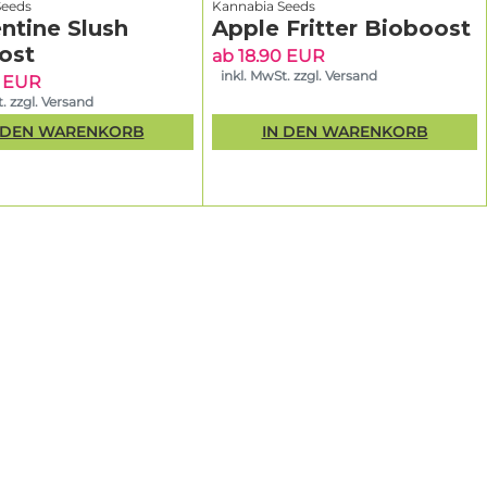
Seeds
Kannabia Seeds
ntine Slush
Apple Fritter Bioboost
o
ost
ab 18.90 EUR
verkürzter
inkl. MwSt. zzgl. Versand
0 EUR
euzung von
. zzgl. Versand
lieren.
 DEN WARENKORB
IN DEN WARENKORB
i
m Ertrag.
it ein
ko durch
nend, wenn
 zu wollen.
ählen
d spannend,
ie die
ene,