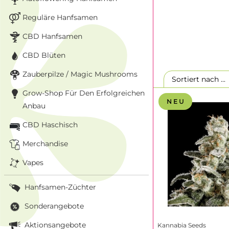
Diese Herangehens
Reguläre Hanfsamen
besonders wegen ih
CBD Hanfsamen
Viele Linien werde
nicht nur im Labor
CBD Blüten
sauberer Selektion
als „verlässliche“ 
Zauberpilze / Magic Mushrooms
Sortiert nach ..
Dass die Genetik a
Grow-Shop Für Den Erfolgreichen
Colombian Jack
, 
N E U
Anbau
Auszeichnungen unt
Seeds
. Gerade in 
CBD Haschisch
zuverlässige See
Merchandise
Wenn du
Kannabia
sondern Sorten, die
Vapes
verlässlichem Wuc
gesetzt, traditio
Hanfsamen-Züchter
auf das, was Home
reproduzierbare Er
Sonderangebote
Auf der Seite von 
Aktionsangebote
Kannabia Seeds