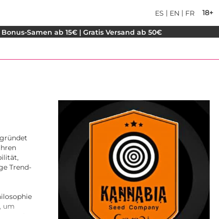
|
|
18+
ES
EN
FR
 Bonus-Samen ab 15€ | Gratis Versand ab 50€
egründet
ahren
lität,
ige Trend-
ilosophie
n, um
door-Anbau.