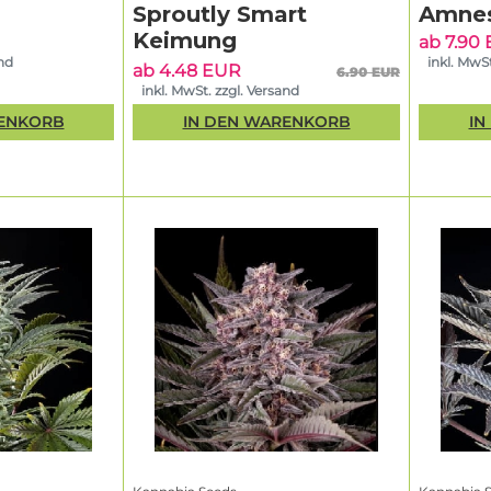
nteressanter CBD-Optionen und Strains, die vor allem geschmac
Sproutly Smart
Amnes
e überzeugen. Egal ob du eher auf „klassisch“ setzt oder mode
Keimung
ab 7.90
st:
Kannabia Seeds kaufen
lohnt sich besonders dann, wenn du W
and
inkl. MwSt
ab 4.48 EUR
en, saubere Selektion und eine Seedbank mit konsequenter
6.90 EUR
inkl. MwSt. zzgl. Versand
legst.
RENKORB
IN DEN WARENKORB
IN
sophie: Wachstum durch Erfahrung,
und Qualitätskontrolle
schreibt den eigenen Weg als „Philosophie des Wachstums“: übe
 Genetiken entwickeln, testen, perfektionieren – und dabei nah
 Das Ergebnis ist ein Sortiment, das nicht nur auf dem Papier g
row-Alltag bewährt. Für dich heißt das: Wenn du
Kannabia Seed
r einen Namen, sondern eine Linie, die über mehrere Qualitätsc
erhaupt in den Katalog kommt.
wer ist das ein echter Vorteil. Denn bei
Kannabia Seeds
steht n
sondern auch Aspekte wie Resistenz, Handhabung, Struktur und 
teressant für alle, die zuverlässig durch den Run kommen wolle
ten Durchlauf den „richtigen“ Phäno finden möchten.