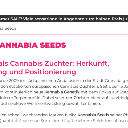
mer SALE! Viele sensationelle Angebote zum halben Preis | +
ia Seeds
KANNABIA SEEDS
ls Cannabis Züchter: Herkunft,
ng und Positionierung
rde 2009 im südspanischen Andalusien in der Stadt Granada g
 den etablierten europäischen Cannabis-Züchtern. Seit über 15 J
am kontinuierlich neue
Kannabia Genetik
mit dem Fokus auf Stabi
inierte Terpenprofile. Dabei setzt der Züchter nicht auf kurzfrist
auf selektive Weiterentwicklung bewährter Linien.
ielen schnell wachsenden Marken bleibt
Kannabia Seeds
seiner Ph
 Quantität. Jede neue Sorte durchläuft mehrere Selektionsphase
isse sicherzustellen – sowohl im Indoor-Setup als auch im Out