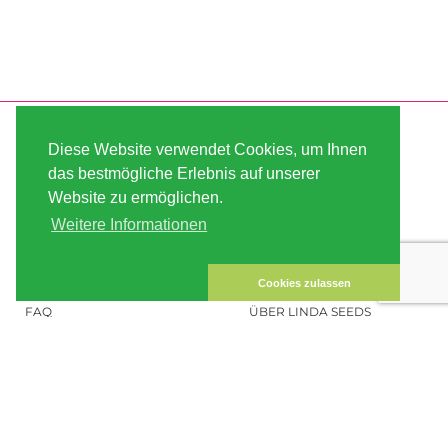
SERVICE
ABOUT US
Diese Website verwendet Cookies, um Ihnen
VERSAND
AGB
das bestmögliche Erlebnis auf unserer
Website zu ermöglichen.
ZAHLUNG
SITE MAP
Weitere Informationen
KUNDEN-KONTO
IMPRESSUM
DATENSICHERHEIT
KONTAKT
Cookies zulassen
FAQ
ÜBER LINDA SEEDS
HANFSAMEN BESTELLEN
SOCIAL MEDIA