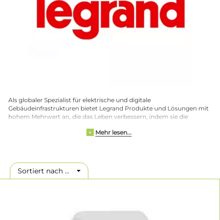
Als globaler Spezialist für elektrische und digitale
Gebäudeinfrastrukturen bietet Legrand Produkte und Lösungen mit
hohem Mehrwert an, die das Leben verbessern, indem sie die
Räume, in denen Menschen leben, arbeiten und sich treffen,
Mehr lesen...
+
verändern. Auf der ganzen Welt verbessert Legrand die elektrische
und digitale Infrastruktur in Wohn-, Gewerbe- und
Industriegebäuden und tragen dazu bei, sie zu digitalisieren und
ihren CO2-Fußabdruck zu verkleinern, während wir sie gleichzeitig
komfortabler machen und das Leben aller Beteiligten, ob Nutzer
Sortiert nach ...
oder Installateure, vereinfachen.