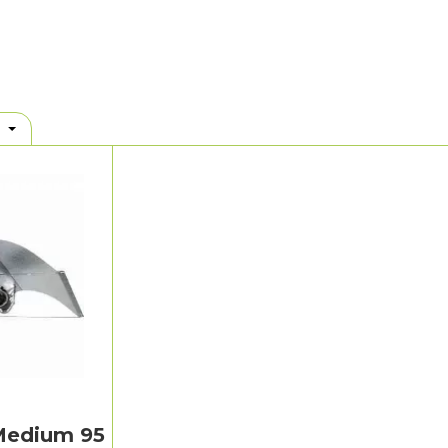
.
edium 95