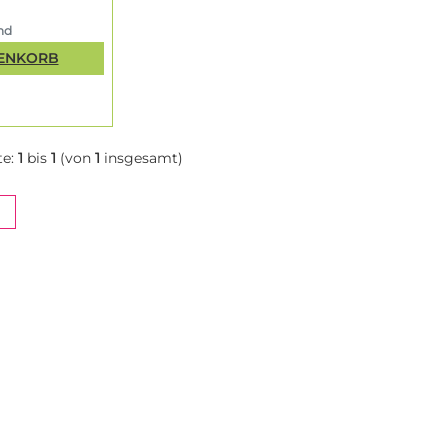
and
RENKORB
te:
1
bis
1
(von
1
insgesamt)
NT)