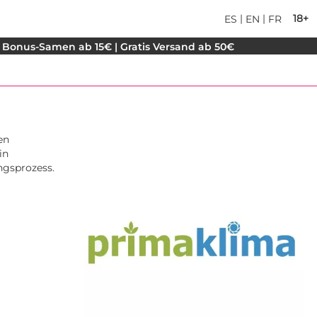
|
|
18+
ES
EN
FR
 Bonus-Samen ab 15€ | Gratis Versand ab 50€
en
in
ngsprozess.