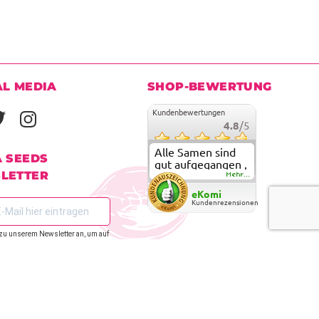
AL MEDIA
SHOP-BEWERTUNG
Kundenbewertungen
4.8
/5
Alle Samen sind
A SEEDS
gut aufgegangen ,
LETTER
meine ersten
Mehr...
grow versuche
eKomi
sind alle geglückt.
Kundenrezensionen
Die Sorten und
Anbieter Vielfalt
zu unserem Newsletter an, um auf
überzeugen sehr .
den zu bleiben.
Werde wohl
immer hier
bestellen !
ANMELDEN