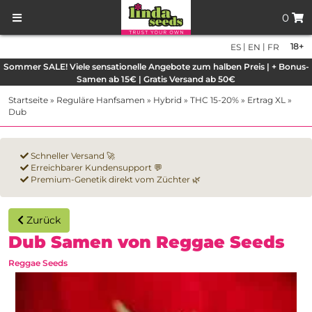
0
|
|
18+
ES
EN
FR
Sommer SALE! Viele sensationelle Angebote zum halben Preis | + Bonus-
Samen ab 15€ | Gratis Versand ab 50€
Startseite
»
Reguläre Hanfsamen
»
Hybrid
»
THC 15-20%
»
Ertrag XL
»
Dub
Schneller Versand 🚀
Erreichbarer Kundensupport 💬
Premium-Genetik direkt vom Züchter 🌿
Zurück
Dub Samen von Reggae Seeds
Reggae Seeds