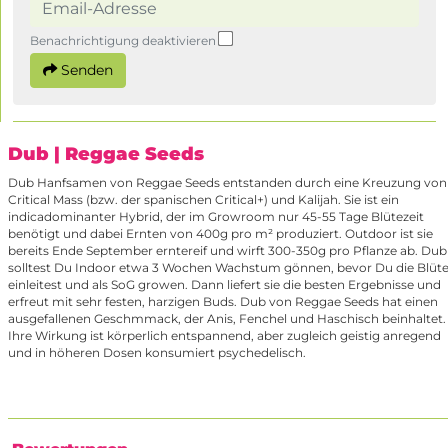
Benachrichtigung deaktivieren
Senden
Dub
| Reggae Seeds
Dub Hanfsamen von Reggae Seeds entstanden durch eine Kreuzung von
Critical Mass (bzw. der spanischen Critical+) und Kalijah. Sie ist ein
indicadominanter Hybrid, der im Growroom nur 45-55 Tage Blütezeit
benötigt und dabei Ernten von 400g pro m² produziert. Outdoor ist sie
bereits Ende September erntereif und wirft 300-350g pro Pflanze ab. Dub
solltest Du Indoor etwa 3 Wochen Wachstum gönnen, bevor Du die Blüt
einleitest und als SoG growen. Dann liefert sie die besten Ergebnisse und
erfreut mit sehr festen, harzigen Buds. Dub von Reggae Seeds hat einen
ausgefallenen Geschmmack, der Anis, Fenchel und Haschisch beinhaltet.
Ihre Wirkung ist körperlich entspannend, aber zugleich geistig anregend
und in höheren Dosen konsumiert psychedelisch.