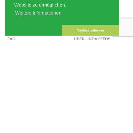
Website zu ermöglichen.
ZAHLUNG
SITE MAP
Weitere Informationen
KUNDEN-KONTO
IMPRESSUM
DATENSICHERHEIT
KONTAKT
Cookies zulassen
FAQ
ÜBER LINDA SEEDS
HANFSAMEN BESTELLEN
SOCIAL MEDIA
LINDA SEEDS
NEWSLETTER
Melde dich zu unserem Newsletter
an, um auf dem Laufenden zu bleiben.