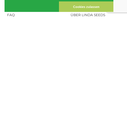
DATENSICHERHEIT
KONTAKT
Cookies zulassen
FAQ
ÜBER LINDA SEEDS
HANFSAMEN BESTELLEN
SOCIAL MEDIA
LINDA SEEDS
NEWSLETTER
Melde dich zu unserem Newsletter
an, um auf dem Laufenden zu bleiben.
ANMELDEN