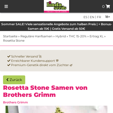
0
|
|
18+
ES
EN
FR
Sommer SALE! Viele sensationelle Angebote zum halben Preis | + Bonus-
Samen ab 15€ | Gratis Versand ab 50€
Startseite
»
Reguläre Hanfsamen
»
Hybrid
»
THC 15-20%
»
Ertrag XL
»
Rosetta Stone
Schneller Versand 🚀
Erreichbarer Kundensupport 💬
Premium-Genetik direkt vom Züchter 🌿
Zurück
Rosetta Stone Samen von
Brothers Grimm
Brothers Grimm