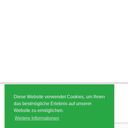
SERVICE
ABOUT US
Diese Website verwendet Cookies, um Ihnen
VERSAND
AGB
das bestmögliche Erlebnis auf unserer
Website zu ermöglichen.
ZAHLUNG
SITE MAP
Weitere Informationen
KUNDEN-KONTO
IMPRESSUM