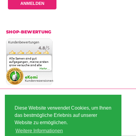
ANMELDEN
SHOP-BEWERTUNG
Kundenbewertungen
4.8
/5
Alle Samen sind gut
aufgegangen , meine ersten
grow versuche sind alle
geglückt. Die Sorten und
Mehr...
Anbieter Vielfalt
überzeugen sehr . Werde
eKomi
wohl immer hier bestellen !
Kundenrezensionen
SICHER BEZAHLEN
Diese Website verwendet Cookies, um Ihnen
das bestmögliche Erlebnis auf unserer
SCHNELL VERSENDET
Website zu ermöglichen.
Weitere Informationen