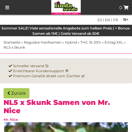
0
|
|
18+
ES
EN
FR
Sommer SALE! Viele sensationelle Angebote zum halben Preis | + Bonus-
Samen ab 15€ | Gratis Versand ab 50€
Startseite
»
Reguläre Hanfsamen
»
Hybrid
»
THC 15-20%
»
Ertrag XXL
»
NL5 x Skunk
Schneller Versand 🚀
Erreichbarer Kundensupport 💬
Premium-Genetik direkt vom Züchter 🌿
Zurück
NL5 x Skunk Samen von Mr.
Nice
Mr. Nice