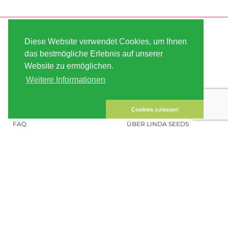
SERVICE
ABOUT US
Diese Website verwendet Cookies, um Ihnen
VERSAND
AGB
das bestmögliche Erlebnis auf unserer
Website zu ermöglichen.
ZAHLUNG
SITE MAP
Weitere Informationen
KUNDEN-KONTO
IMPRESSUM
DATENSICHERHEIT
KONTAKT
Cookies zulassen
FAQ
ÜBER LINDA SEEDS
HANFSAMEN BESTELLEN
SOCIAL MEDIA
LINDA SEEDS
NEWSLETTER