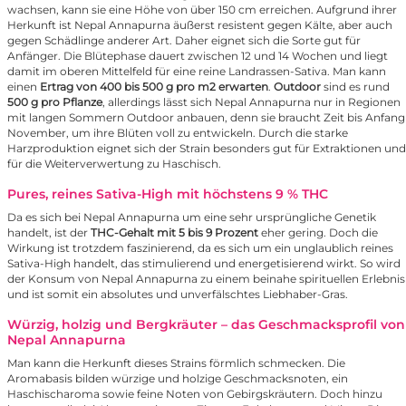
wachsen, kann sie eine Höhe von über 150 cm erreichen. Aufgrund ihrer
Herkunft ist Nepal Annapurna äußerst resistent gegen Kälte, aber auch
gegen Schädlinge anderer Art. Daher eignet sich die Sorte gut für
Anfänger. Die Blütephase dauert zwischen 12 und 14 Wochen und liegt
damit im oberen Mittelfeld für eine reine Landrassen-Sativa. Man kann
einen
Ertrag von 400 bis 500 g pro m2 erwarten
.
Outdoor
sind es rund
500 g pro Pflanze
, allerdings lässt sich Nepal Annapurna nur in Regionen
mit langen Sommern Outdoor anbauen, denn sie braucht Zeit bis Anfang
November, um ihre Blüten voll zu entwickeln. Durch die starke
Harzproduktion eignet sich der Strain besonders gut für Extraktionen und
für die Weiterverwertung zu Haschisch.
Pures, reines Sativa-High mit höchstens 9 % THC
Da es sich bei Nepal Annapurna um eine sehr ursprüngliche Genetik
handelt, ist der
THC-Gehalt mit 5 bis 9 Prozent
eher gering. Doch die
Wirkung ist trotzdem faszinierend, da es sich um ein unglaublich reines
Sativa-High handelt, das stimulierend und energetisierend wirkt. So wird
der Konsum von Nepal Annapurna zu einem beinahe spirituellen Erlebnis
und ist somit ein absolutes und unverfälschtes Liebhaber-Gras.
Würzig, holzig und Bergkräuter – das Geschmacksprofil von
Nepal Annapurna
Man kann die Herkunft dieses Strains förmlich schmecken. Die
Aromabasis bilden würzige und holzige Geschmacksnoten, ein
Haschischaroma sowie feine Noten von Gebirgskräutern. Doch hinzu