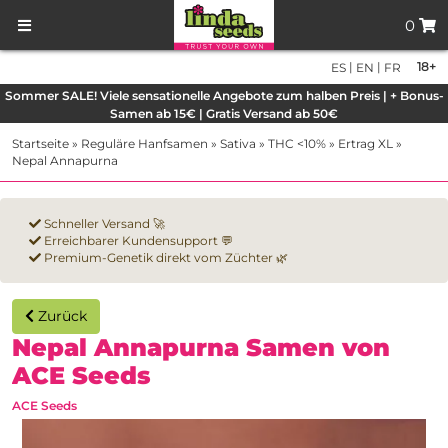
0
|
|
18+
ES
EN
FR
Sommer SALE! Viele sensationelle Angebote zum halben Preis | + Bonus-
Samen ab 15€ | Gratis Versand ab 50€
Startseite
»
Reguläre Hanfsamen
»
Sativa
»
THC <10%
»
Ertrag XL
»
Nepal Annapurna
Schneller Versand 🚀
Erreichbarer Kundensupport 💬
Premium-Genetik direkt vom Züchter 🌿
Zurück
Nepal Annapurna Samen von
ACE Seeds
ACE Seeds