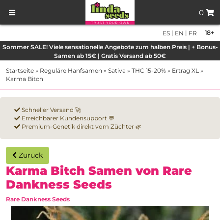
0
|
|
18+
ES
EN
FR
Sommer SALE! Viele sensationelle Angebote zum halben Preis | + Bonus-
Samen ab 15€ | Gratis Versand ab 50€
Startseite
»
Reguläre Hanfsamen
»
Sativa
»
THC 15-20%
»
Ertrag XL
»
Karma Bitch
Schneller Versand 🚀
Erreichbarer Kundensupport 💬
Premium-Genetik direkt vom Züchter 🌿
Zurück
Karma Bitch Samen von Rare
Dankness Seeds
Rare Dankness Seeds