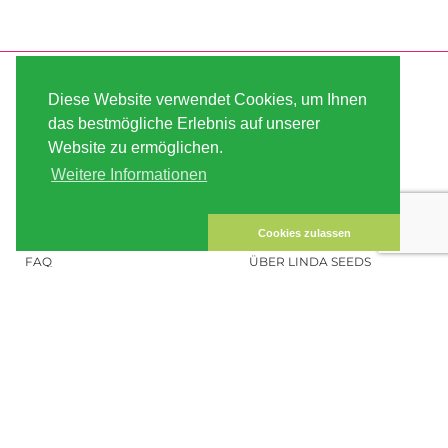
SERVICE
ABOUT US
Diese Website verwendet Cookies, um Ihnen
VERSAND
AGB
das bestmögliche Erlebnis auf unserer
Website zu ermöglichen.
ZAHLUNG
SITE MAP
Weitere Informationen
KUNDEN-KONTO
IMPRESSUM
DATENSICHERHEIT
KONTAKT
Cookies zulassen
FAQ
ÜBER LINDA SEEDS
HANFSAMEN BESTELLEN
SOCIAL MEDIA
LINDA SEEDS