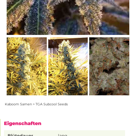
Kaboom Samen > TGA Subcool Seeds
Eigenschaften
Blütedauer
lang