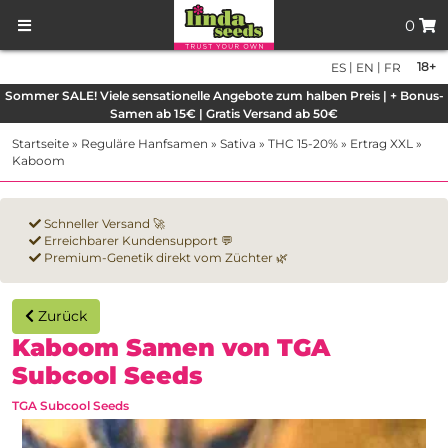
0
|
|
18+
ES
EN
FR
Sommer SALE! Viele sensationelle Angebote zum halben Preis | + Bonus-
Samen ab 15€ | Gratis Versand ab 50€
Startseite
»
Reguläre Hanfsamen
»
Sativa
»
THC 15-20%
»
Ertrag XXL
»
Kaboom
Schneller Versand 🚀
Erreichbarer Kundensupport 💬
Premium-Genetik direkt vom Züchter 🌿
Zurück
Kaboom Samen von TGA
Subcool Seeds
TGA Subcool Seeds