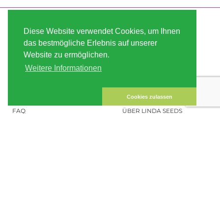
SERVICE
ABOUT US
Diese Website verwendet Cookies, um Ihnen
VERSAND
AGB
das bestmögliche Erlebnis auf unserer
Website zu ermöglichen.
ZAHLUNG
SITE MAP
Weitere Informationen
KUNDEN-KONTO
IMPRESSUM
DATENSICHERHEIT
KONTAKT
Cookies zulassen
FAQ
ÜBER LINDA SEEDS
HANFSAMEN BESTELLEN
SOCIAL MEDIA
LINDA SEEDS
NEWSLETTER