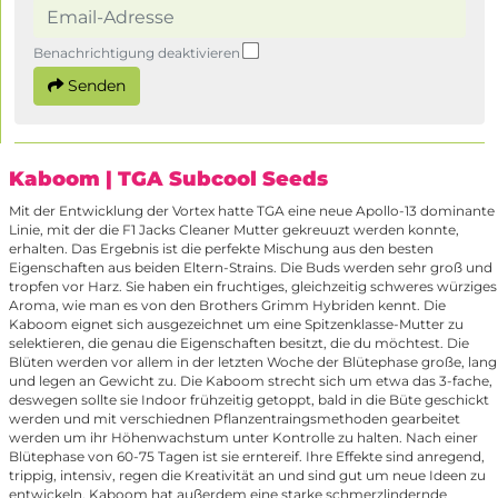
Benachrichtigung deaktivieren
Senden
Kaboom
| TGA Subcool Seeds
Mit der Entwicklung der Vortex hatte TGA eine neue Apollo-13 dominante
Linie, mit der die F1 Jacks Cleaner Mutter gekreuuzt werden konnte,
erhalten. Das Ergebnis ist die perfekte Mischung aus den besten
Eigenschaften aus beiden Eltern-Strains. Die Buds werden sehr groß und
tropfen vor Harz. Sie haben ein fruchtiges, gleichzeitig schweres würziges
Aroma, wie man es von den Brothers Grimm Hybriden kennt. Die
Kaboom eignet sich ausgezeichnet um eine Spitzenklasse-Mutter zu
selektieren, die genau die Eigenschaften besitzt, die du möchtest. Die
Blüten werden vor allem in der letzten Woche der Blütephase große, lang
und legen an Gewicht zu. Die Kaboom strecht sich um etwa das 3-fache,
deswegen sollte sie Indoor frühzeitig getoppt, bald in die Büte geschickt
werden und mit verschiednen Pflanzentraingsmethoden gearbeitet
werden um ihr Höhenwachstum unter Kontrolle zu halten. Nach einer
Blütephase von 60-75 Tagen ist sie erntereif. Ihre Effekte sind anregend,
trippig, intensiv, regen die Kreativität an und sind gut um neue Ideen zu
entwickeln. Kaboom hat außerdem eine starke schmerzlindernde