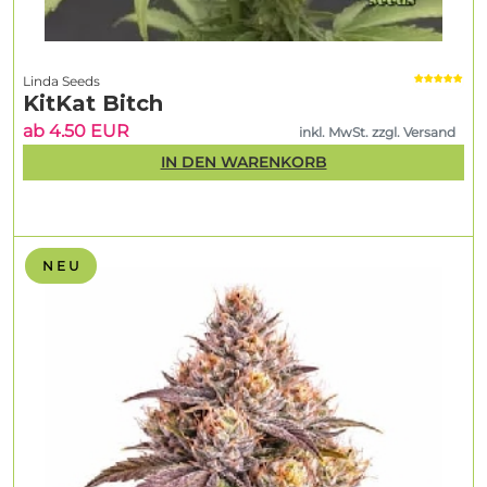
Linda Seeds
KitKat Bitch
ab 4.50 EUR
inkl. MwSt. zzgl. Versand
IN DEN WARENKORB
N E U