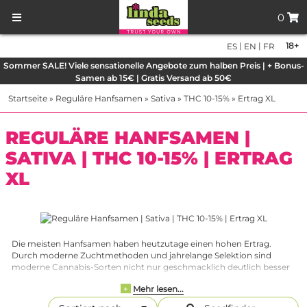
0
|
|
18+
ES
EN
FR
Sommer SALE! Viele sensationelle Angebote zum halben Preis | + Bonus-
Samen ab 15€ | Gratis Versand ab 50€
Startseite
»
Reguläre Hanfsamen
»
Sativa
»
THC 10-15%
»
Ertrag XL
REGULÄRE HANFSAMEN |
SATIVA | THC 10-15% | ERTRAG
XL
Die meisten Hanfsamen haben heutzutage einen hohen Ertrag.
Durch moderne Zuchtmethoden und jahrelange Selektion sind
moderne Cannabis-Sorten nicht nur geschmacklich deutlich besser
als noch vor einigen Jahren. Auch die Erträge haben sich um ein
Mehr lesen...
+
Vielfaches gesteigert. Im Vergleich zu den 70ger und 80er Jahren des
letzten Jahrhunderts, in denen erst wenige Cannabis-Samen mit