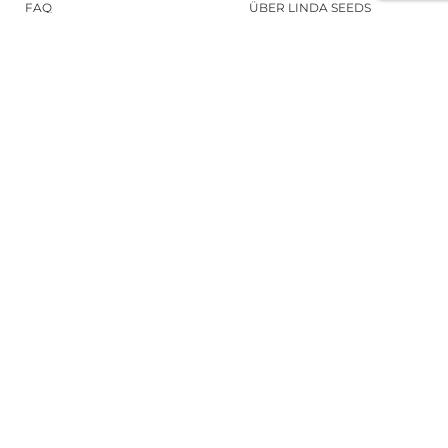
FAQ
ÜBER LINDA SEEDS
HANFSAMEN BESTELLEN
SOCIAL MEDIA
LINDA SEEDS
NEWSLETTER
Melde dich zu unserem Newsletter
an, um auf dem Laufenden zu bleiben.
ANMELDEN