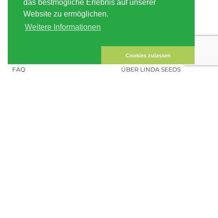
VERSAND
AGB
das bestmögliche Erlebnis auf unserer
Website zu ermöglichen.
ZAHLUNG
SITE MAP
Weitere Informationen
KUNDEN-KONTO
IMPRESSUM
DATENSICHERHEIT
KONTAKT
Cookies zulassen
FAQ
ÜBER LINDA SEEDS
HANFSAMEN BESTELLEN
SOCIAL MEDIA
LINDA SEEDS
NEWSLETTER
Melde dich zu unserem Newsletter
an, um auf dem Laufenden zu bleiben.