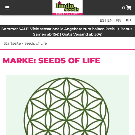
0
|
|
18+
ES
EN
FR
Sommer SALE! Viele sensationelle Angebote zum halben Preis | + Bonus-
Samen ab 15€ | Gratis Versand ab 50€
Startseite
»
Seeds of Life
MARKE: SEEDS OF LIFE