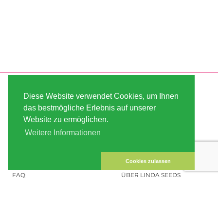
SERVICE
ABOUT US
Diese Website verwendet Cookies, um Ihnen
VERSAND
AGB
das bestmögliche Erlebnis auf unserer
Website zu ermöglichen.
ZAHLUNG
SITE MAP
Weitere Informationen
KUNDEN-KONTO
IMPRESSUM
DATENSICHERHEIT
KONTAKT
Cookies zulassen
FAQ
ÜBER LINDA SEEDS
HANFSAMEN BESTELLEN
SOCIAL MEDIA