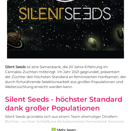
Silent Seeds
ist eine Samenbank, die 20 Jahre Erfahrung im
Cannabis-Züchten mitbringt. Im Jahr 2021 gegründet, präsentiert
der Züchter den höchsten Standard an feminisierten Hanfsamen, der
durch fortwährende Selektionsarbeit aus großen Populationen und
Weiterzüchtung erreicht werden kann.
Silent Seeds - höchster Standard
dank großer Populationen
Silent Seeds gründete sich aus einem Team ehemaliger Dinafem-
Züchter, vor ihrer Schließung die bekannteste Samenbank Spaniens
und nicht nur in Europa, sondern auf der ganzen Welt für ihre
Mehr lesen...
+