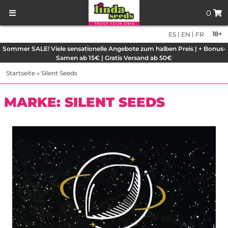
0
|
|
18+
ES
EN
FR
Sommer SALE! Viele sensationelle Angebote zum halben Preis | + Bonus-
Samen ab 15€ | Gratis Versand ab 50€
Startseite
»
Silent Seeds
MARKE: SILENT SEEDS