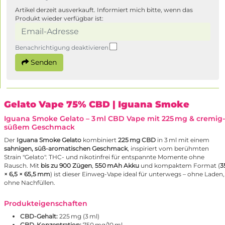
Artikel derzeit ausverkauft. Informiert mich bitte, wenn das
Produkt wieder verfügbar ist:
Benachrichtigung deaktivieren
Senden
Gelato Vape 75% CBD
| Iguana Smoke
Iguana Smoke Gelato – 3 ml CBD Vape mit 225 mg & cremig-
süßem Geschmack
Der
Iguana Smoke Gelato
kombiniert
225 mg CBD
in 3 ml mit einem
sahnigen, süß-aromatischen Geschmack
, inspiriert vom berühmten
Strain "Gelato". THC- und nikotinfrei für entspannte Momente ohne
Rausch. Mit
bis zu 900 Zügen
,
550 mAh Akku
und kompaktem Format (
3
× 6,5 × 65,5 mm
) ist dieser Einweg-Vape ideal für unterwegs – ohne Laden,
ohne Nachfüllen.
Produkteigenschaften
CBD-Gehalt:
225 mg (3 ml)
CBD-Konzentration:
750 mg/10 ml