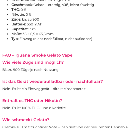
Geschmack:
Gelato – cremig, süß, leicht fruchtig
THC:
0 %
Nikotin:
0 %
Züge:
bis zu 900
Batterie:
550 mAh
Kapazität:
3 ml
Maße:
35 × 6,5 × 65,5 mm
Typ:
Einweg (nicht nachfüllbar, nicht aufladbar)
FAQ – Iguana Smoke Gelato Vape
Wie viele Züge sind möglich?
Bis zu 900 Züge je nach Nutzung.
Ist das Gerät wiederaufladbar oder nachfüllbar?
Nein. Es ist ein Einweggerät – direkt einsatzbereit.
Enthält es THC oder Nikotin?
Nein. Es ist 100 % THC- und nikotinfrei.
Wie schmeckt Gelato?
Cremig-süß mit fruchtiger Note – inspiriert von der berühmten Cannabis