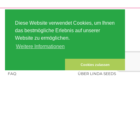
SERVICE
ABOUT US
Diese Website verwendet Cookies, um Ihnen
VERSAND
AGB
das bestmögliche Erlebnis auf unserer
Website zu ermöglichen.
ZAHLUNG
SITE MAP
Weitere Informationen
KUNDEN-KONTO
IMPRESSUM
DATENSICHERHEIT
KONTAKT
Cookies zulassen
FAQ
ÜBER LINDA SEEDS
HANFSAMEN BESTELLEN
SOCIAL MEDIA
LINDA SEEDS
NEWSLETTER