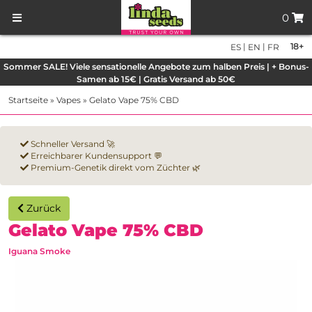
0
|
|
18+
ES
EN
FR
Sommer SALE! Viele sensationelle Angebote zum halben Preis | + Bonus-
Samen ab 15€ | Gratis Versand ab 50€
Startseite
»
Vapes
»
Gelato Vape 75% CBD
Schneller Versand 🚀
Erreichbarer Kundensupport 💬
Premium-Genetik direkt vom Züchter 🌿
Zurück
Gelato Vape 75% CBD
Iguana Smoke