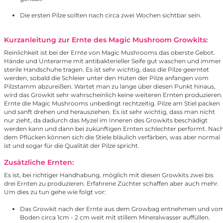
Die ersten Pilze sollten nach circa zwei Wochen sichtbar sein.
Kurzanleitung zur Ernte des Magic Mushroom Growkits:
Reinlichkeit ist bei der Ernte von Magic Mushrooms das oberste Gebot.
Hände und Unterarme mit antibakterieller Seife gut waschen und immer
sterile Handschuhe tragen. Es ist sehr wichtig, dass die Pilze geerntet
werden, sobald die Schleier unter den Hüten der Pilze anfangen vom
Pilzstamm abzureißen. Wartet man zu lange über diesen Punkt hinaus,
wird das Growkit sehr wahrscheinlich keine weiteren Ernten produzieren.
Ernte die Magic Mushrooms unbedingt rechtzeitig. Pilze am Stiel packen
und sanft drehen und herausziehen. Es ist sehr wichtig, dass man nicht
nur zieht, da dadurch das Myzel im Inneren des Growkits beschädigt
werden kann und dann bei zukünftigen Ernten schlechter performt. Nac
dem Pflücken können sich die Stiele bläulich verfärben, was aber normal
ist und sogar für die Qualität der Pilze spricht.
Zusätzliche Ernten:
Es ist, bei richtiger Handhabung, möglich mit diesen Growkits zwei bis
drei Ernten zu produzieren. Erfahrene Züchter schaffen aber auch mehr.
Um dies zu tun gehe wie folgt vor:
Das Growkit nach der Ernte aus dem Growbag entnehmen und vo
Boden circa 1cm - 2 cm weit mit stillem Mineralwasser auffüllen.