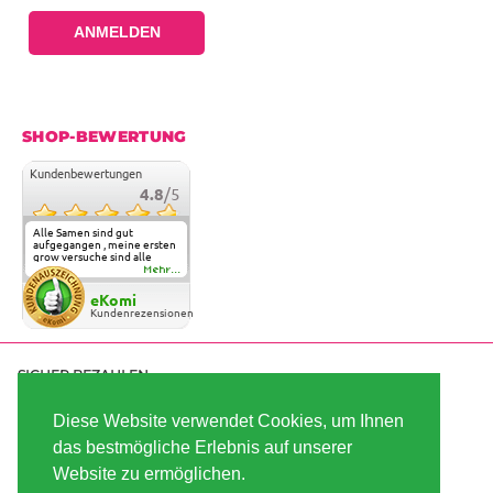
ANMELDEN
SHOP-BEWERTUNG
Kundenbewertungen
4.8
/5
Alle Samen sind gut
aufgegangen , meine ersten
grow versuche sind alle
geglückt. Die Sorten und
Mehr...
Anbieter Vielfalt
überzeugen sehr . Werde
eKomi
wohl immer hier bestellen !
Kundenrezensionen
SICHER BEZAHLEN
Diese Website verwendet Cookies, um Ihnen
das bestmögliche Erlebnis auf unserer
SCHNELL VERSENDET
Website zu ermöglichen.