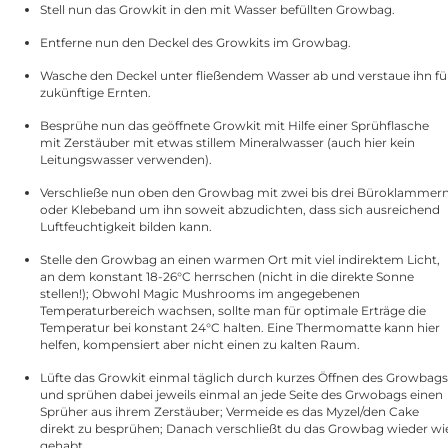
Stell nun das Growkit in den mit Wasser befüllten Growbag.
Entferne nun den Deckel des Growkits im Growbag.
Wasche den Deckel unter fließendem Wasser ab und verstaue ihn fü
zukünftige Ernten.
Besprühe nun das geöffnete Growkit mit Hilfe einer Sprühflasche
mit Zerstäuber mit etwas stillem Mineralwasser (auch hier kein
Leitungswasser verwenden).
Verschließe nun oben den Growbag mit zwei bis drei Büroklammer
oder Klebeband um ihn soweit abzudichten, dass sich ausreichend
Luftfeuchtigkeit bilden kann.
Stelle den Growbag an einen warmen Ort mit viel indirektem Licht,
an dem konstant 18-26°C herrschen (nicht in die direkte Sonne
stellen!); Obwohl Magic Mushrooms im angegebenen
Temperaturbereich wachsen, sollte man für optimale Erträge die
Temperatur bei konstant 24°C halten. Eine Thermomatte kann hier
helfen, kompensiert aber nicht einen zu kalten Raum.
Lüfte das Growkit einmal täglich durch kurzes Öffnen des Growbags
und sprühen dabei jeweils einmal an jede Seite des Grwobags einen
Sprüher aus ihrem Zerstäuber; Vermeide es das Myzel/den Cake
direkt zu besprühen; Danach verschließt du das Growbag wieder wi
gehabt.