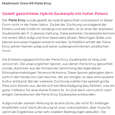
Mushroom Grow Kit Penis Envy
Gezielt gezüchteter Hybrid-Zauberpilz mit hoher Potenz
Der
Penis Envy
wurde gezielt als Hybrid gezüchtet und existiert in dieser
Form nicht in der freien Natur. Da bei der Züchtung vorwiegend die
Potenz und die Größe im Vordergrund standen, ist er einer der stärksten
Zauberpilze der P. Cubensis Gattung. Diese potenten Zauberpilze können
mit einem Blick aufgrund ihrer besonders dicken, fleischigen Stiele und
kleinen konvexen Kappen erkannt werden. Schließlich erhielt der Penis
Envy seinen Namen aufgrund seiner außergewöhnlichen, phallischen
Form.
Die Entstehungsgeschichte der Penis Envy Zauberpilze ist lang und
verworren. Die ursprünglichen Sporen, aus denen Penis Envy gezüchtet
wurde, stammen aus der Amazonas-Sammlung des legendären
Ethnopharmakologen Terrence McKenna. Diese Sporen gelangten dann
wohl in die Hände von Gee Vaucher, der sie reinigte, so dass eine saubere
Kultur entstand. Bei der weiteren Züchtung wählte Gee speziell große
Pilze zum Klonen aus, die bei sich bei Beschädigung blau färbten, was ein
guter Indikator für eine starke Potenz ist. So sind dann vermutlich nach
einigen Generationen die Penis Envy Zauberpilze entstanden.
Aufgrund der starken Wirkung ist es eine Sorte, die nicht für Anfänger
empfohlen wird. Die Kultivierung ist zwar unkompliziert, aber muss für
optimale Ergebnisse unter sehr stabilen Bedingungen ablaufen. Die