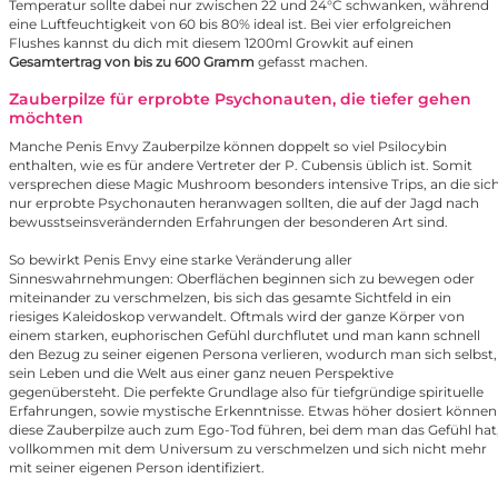
Temperatur sollte dabei nur zwischen 22 und 24°C schwanken, während
eine Luftfeuchtigkeit von 60 bis 80% ideal ist. Bei vier erfolgreichen
Flushes kannst du dich mit diesem 1200ml Growkit auf einen
Gesamtertrag von bis zu 600 Gramm
gefasst machen.
Zauberpilze für erprobte Psychonauten, die tiefer gehen
möchten
Manche Penis Envy Zauberpilze können doppelt so viel Psilocybin
enthalten, wie es für andere Vertreter der P. Cubensis üblich ist. Somit
versprechen diese Magic Mushroom besonders intensive Trips, an die sic
nur erprobte Psychonauten heranwagen sollten, die auf der Jagd nach
bewusstseinsverändernden Erfahrungen der besonderen Art sind.
So bewirkt Penis Envy eine starke Veränderung aller
Sinneswahrnehmungen: Oberflächen beginnen sich zu bewegen oder
miteinander zu verschmelzen, bis sich das gesamte Sichtfeld in ein
riesiges Kaleidoskop verwandelt. Oftmals wird der ganze Körper von
einem starken, euphorischen Gefühl durchflutet und man kann schnell
den Bezug zu seiner eigenen Persona verlieren, wodurch man sich selbst,
sein Leben und die Welt aus einer ganz neuen Perspektive
gegenübersteht. Die perfekte Grundlage also für tiefgründige spirituelle
Erfahrungen, sowie mystische Erkenntnisse. Etwas höher dosiert können
diese Zauberpilze auch zum Ego-Tod führen, bei dem man das Gefühl hat
vollkommen mit dem Universum zu verschmelzen und sich nicht mehr
mit seiner eigenen Person identifiziert.