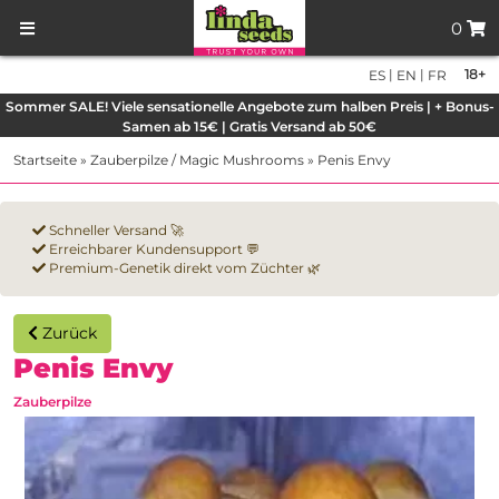
0
|
|
18+
ES
EN
FR
Sommer SALE! Viele sensationelle Angebote zum halben Preis | + Bonus-
Samen ab 15€ | Gratis Versand ab 50€
Startseite
»
Zauberpilze / Magic Mushrooms
»
Penis Envy
Schneller Versand 🚀
Erreichbarer Kundensupport 💬
Premium-Genetik direkt vom Züchter 🌿
Zurück
Penis Envy
Zauberpilze