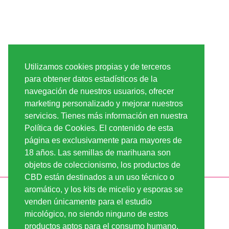
Utilizamos cookies propias y de terceros
para obtener datos estadísticos de la
navegación de nuestros usuarios, ofrecer
marketing personalizado y mejorar nuestros
servicios. Tienes más información en nuestra
Política de Cookies. El contenido de esta
página es exclusivamente para mayores de
18 años. Las semillas de marihuana son
objetos de coleccionismo, los productos de
CBD están destinados a un uso técnico o
aromático, y los kits de micelio y esporas se
INFORMACIÓN
LINDA-SEEDS
venden únicamente para el estudio
ENVÍO
CONDICIONES DE USO
micológico, no siendo ninguno de estos
productos aptos para el consumo humano.