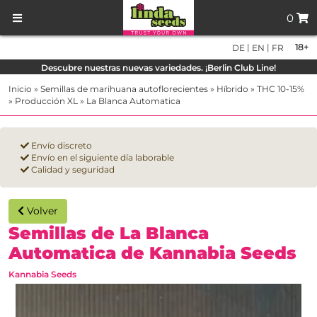
0
|
|
18+
DE
EN
FR
Descubre nuestras nuevas variedades. ¡Berlin Club Line!
Inicio
»
Semillas de marihuana autoflorecientes
»
Híbrido
»
THC 10-15%
»
Producción XL
»
La Blanca Automatica
Envío discreto
Envío en el siguiente día laborable
Calidad y seguridad
Volver
Semillas de La Blanca
Automatica de Kannabia Seeds
Kannabia Seeds