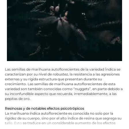
Las semillas de marihuana autoflorecientes de la variedad Índica se
caracterizan por su nivel de robustez, la resistencia a las agresiones
externas y su rígida estructura que presentan durante su
crecimiento. Las semillas de marihuana autoflorecientes de esta
variedad son también conocidas como “nuggets”, en parte debido a
su inconfundible aspecto que recuerda, irremediablemente, a las
pepitas de oro.
Resinosas y de notables efectos psicotrópicos
La marihuana índica autofloreciente es conocida no solo por la
rigidez de su cuerpo, sino por el alto índice de resina que segrega su
tallo. Esto
se traduce en un considerable aumento de los efectos
psicodélicos
que produce la marihuana índica autofloreciente,