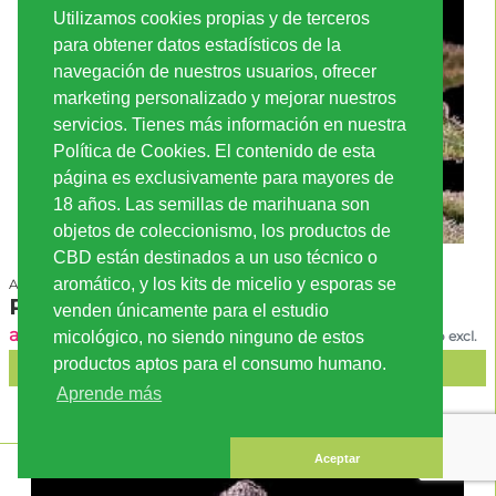
Utilizamos cookies propias y de terceros
para obtener datos estadísticos de la
navegación de nuestros usuarios, ofrecer
marketing personalizado y mejorar nuestros
servicios. Tienes más información en nuestra
Política de Cookies. El contenido de esta
página es exclusivamente para mayores de
18 años. Las semillas de marihuana son
objetos de coleccionismo, los productos de
CBD están destinados a un uso técnico o
aromático, y los kits de micelio y esporas se
Anesia Auto
Pistachio Churro Auto
venden únicamente para el estudio
a partir de 28.50 EUR
micológico, no siendo ninguno de estos
IVA incl., envío excl.
productos aptos para el consumo humano.
AÑADIR A LA CESTA
Aprende más
Aceptar