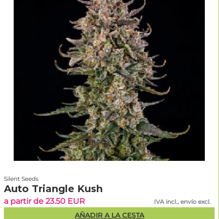
Silent Seeds
Auto Triangle Kush
a partir de 23.50 EUR
IVA incl., envío excl.
AÑADIR A LA CESTA