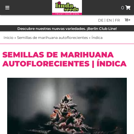
0
|
|
18+
DE
EN
FR
Descubre nuestras nuevas variedades. ¡Berlin Club Line!
Inicio
»
Semillas de marihuana autoflorecientes
»
Índica
SEMILLAS DE MARIHUANA
AUTOFLORECIENTES | ÍNDICA