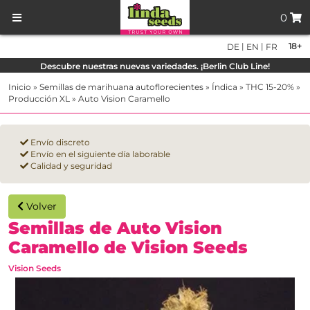
0
|
|
18+
DE
EN
FR
Descubre nuestras nuevas variedades. ¡Berlin Club Line!
Inicio
»
Semillas de marihuana autoflorecientes
»
Índica
»
THC 15-20%
»
Producción XL
»
Auto Vision Caramello
Envío discreto
Envío en el siguiente día laborable
Calidad y seguridad
Volver
Semillas de Auto Vision
Caramello de Vision Seeds
Vision Seeds