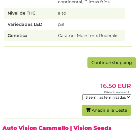
continental, Climas fríos
Nivel de THC
alto
Variedades LED
¡Sí!
Genética
Caramel Monster x Ruderalis
Continue shopping
16.50 EUR
IVA incl., envío excl.
Añadir a la Cesta
Auto Vision Caramello
| Vision Seeds