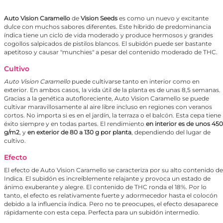
Auto Vision Caramello
de
Vision Seeds
es como un nuevo y excitante
dulce con muchos sabores diferentes. Este híbrido de predominancia
índica tiene un ciclo de vida moderado y produce hermosos y grandes
cogollos salpicados de pistilos blancos. El subidón puede ser bastante
apetitoso y causar "munchies" a pesar del contenido moderado de THC.
Cultivo
Auto Vision Caramello
puede cultivarse tanto en interior como en
exterior. En ambos casos, la vida útil de la planta es de unas 8,5 semanas.
Gracias a la genética autofloreciente, Auto Vision Caramello se puede
cultivar maravillosamente al aire libre incluso en regiones con veranos
cortos. No importa si es en el jardín, la terraza o el balcón. Esta cepa tiene
éxito siempre y en todas partes. El rendimiento
en interior es de unos 450
g/m2
, y
en exterior de 80 a 130 g por planta
, dependiendo del lugar de
cultivo.
Efecto
El efecto de Auto Vision Caramello se caracteriza por su alto contenido de
Indica. El subidón es increíblemente relajante y provoca un estado de
ánimo exuberante y alegre. El contenido de THC ronda el 18%. Por lo
tanto, el efecto es relativamente fuerte y adormecedor hasta el colocón
debido a la influencia índica. Pero no te preocupes, el efecto desaparece
rápidamente con esta cepa. Perfecta para un subidón intermedio.