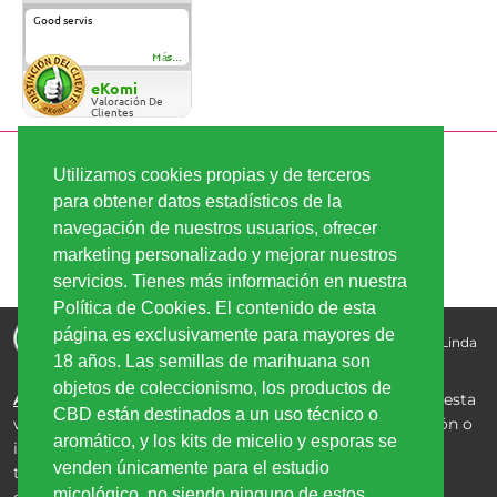
Good servis
Más...
eKomi
Valoración De
Clientes
PAGO SEGURO
Utilizamos cookies propias y de terceros
para obtener datos estadísticos de la
navegación de nuestros usuarios, ofrecer
ENVÍO RÁPIDO
marketing personalizado y mejorar nuestros
servicios. Tienes más información en nuestra
Política de Cookies. El contenido de esta
Comprar semillas de marihuana - la mejor calidad, los
página es exclusivamente para mayores de
mejores precios | Copyright © 2026
Linda-Seeds.com | Linda
18 años. Las semillas de marihuana son
Semilla
objetos de coleccionismo, los productos de
Aviso Legal:
Los productos de CBD comercializados en esta
CBD están destinados a un uso técnico o
web no están destinados al consumo humano, inhalación o
aromático, y los kits de micelio y esporas se
ingestión, y están clasificados exclusivamente para uso
venden únicamente para el estudio
tópico, aromático o de coleccionismo. Las semillas de
micológico, no siendo ninguno de estos