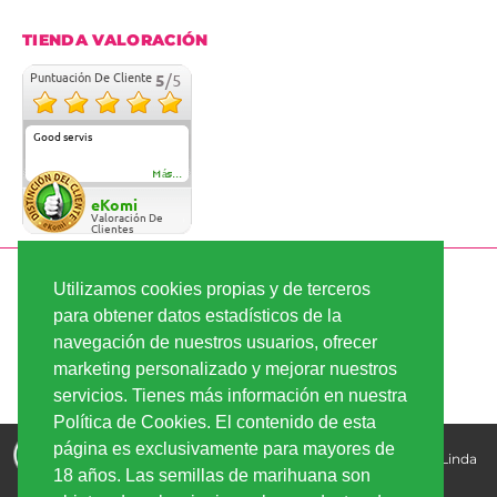
TIENDA VALORACIÓN
Puntuación De Cliente
5
/5
Good servis
Más...
eKomi
Valoración De
Clientes
PAGO SEGURO
Utilizamos cookies propias y de terceros
para obtener datos estadísticos de la
navegación de nuestros usuarios, ofrecer
ENVÍO RÁPIDO
marketing personalizado y mejorar nuestros
servicios. Tienes más información en nuestra
Política de Cookies. El contenido de esta
Comprar semillas de marihuana - la mejor calidad, los
página es exclusivamente para mayores de
mejores precios | Copyright © 2026
Linda-Seeds.com | Linda
18 años. Las semillas de marihuana son
Semilla