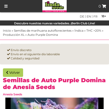
0
|
|
18+
DE
EN
FR
Descubre nuestras nuevas variedades. ¡Berlin Club Line!
Inicio
»
Semillas de marihuana autoflorecientes
»
Índica
»
THC >20%
»
Producción XL
»
Auto Purple Domina
Envío discreto
Envío en el siguiente día laborable
Calidad y seguridad
Volver
Semillas de Auto Purple Domina
de Anesia Seeds
Anesia Seeds