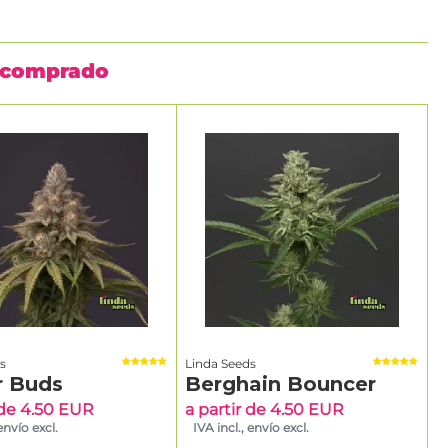
n comprado
s
Linda Seeds
r Buds
Berghain Bouncer
 de 4.50 EUR
a partir de 4.50 EUR
 envío excl.
IVA incl., envío excl.