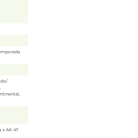
temporada
ado/
,
tinental,
 x AK 47