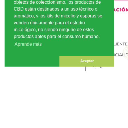
objetos de coleccionismo, los productos de
CBD están destinados a un uso técnico o
INFORMACIÓ
aromático, y los kits de micelio y esporas se
ENVÍO
venden únicamente para el estudio
micológico, no siendo ninguno de estos
PAGO
productos aptos para el consumo humano.
CUENTA CLIENTE
Aprende más
CONFIDENCIALI
Aceptar
FAQ
PEDIR SEMILLAS
MARIHUANA
PAGO SEGURO