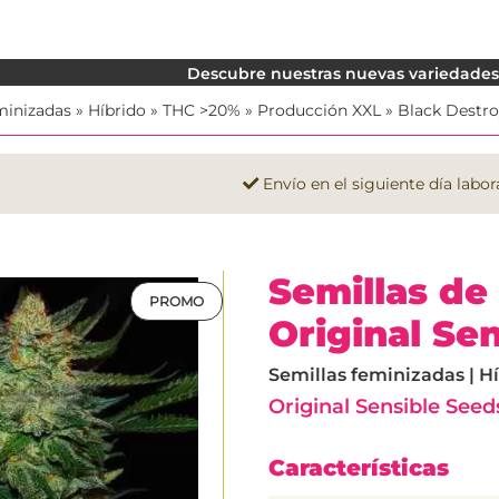
Descubre nuestras nuevas variedades. 
minizadas
»
Híbrido
»
THC >20%
»
Producción XXL
»
Black Destro
Envío en el siguiente día labor
Semillas de
PROMO
Original Se
Semillas feminizadas | H
Original Sensible Seed
Características