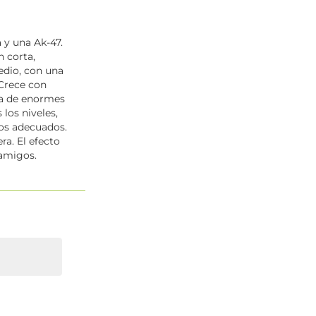
 y una Ak-47.
n corta,
edio, con una
 Crece con
sa de enormes
 los niveles,
dos adecuados.
a. El efecto
 amigos.