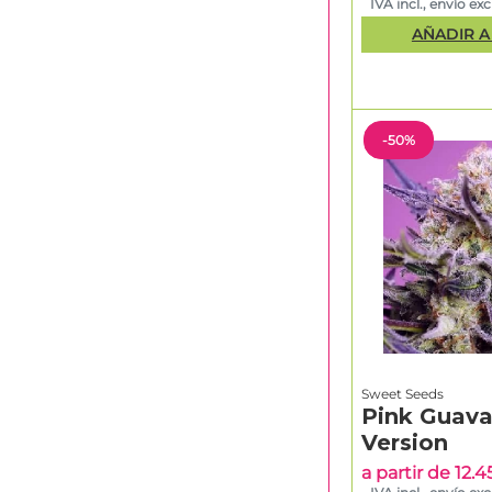
IVA incl., envío excl
AÑADIR A
-50%
Sweet Seeds
Pink Guava
Version
a partir de 12.