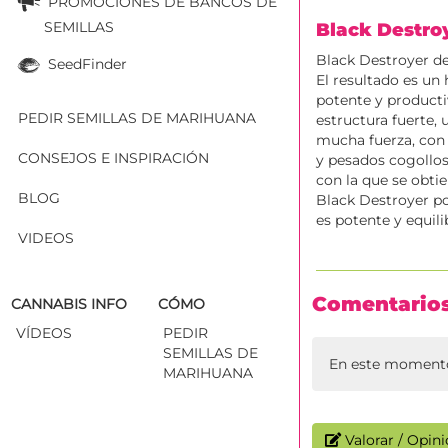
PROMOCIONES DE BANCOS DE
SEMILLAS
Black Destro
Black Destroyer de
SeedFinder
El resultado es un h
potente y producti
PEDIR SEMILLAS DE MARIHUANA
estructura fuerte,
mucha fuerza, con
CONSEJOS E INSPIRACIÓN
y pesados cogollos 
con la que se obti
BLOG
Black Destroyer po
es potente y equil
VIDEOS
Comentario
CANNABIS INFO
CÓMO
VÍDEOS
PEDIR
SEMILLAS DE
En este momento
MARIHUANA
Valorar / Opin