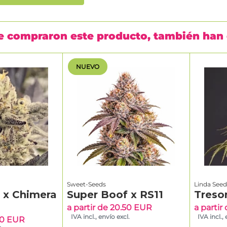
ue compraron este producto, también ha
NUEVO
Sweet-Seeds
Linda Seed
g x Chimera
Super Boof x RS11
Treso
a partir de 20.50 EUR
a partir
IVA incl., envío excl.
IVA incl.,
.50 EUR