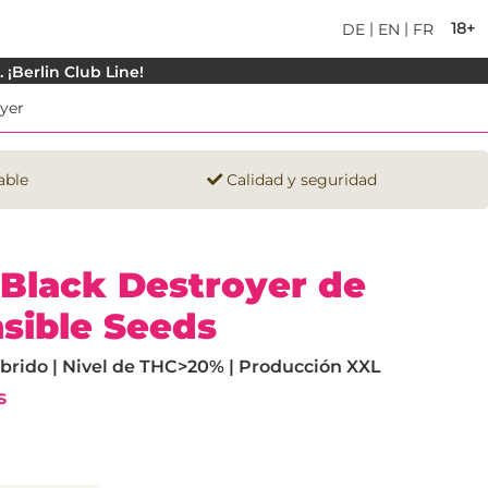
|
|
18+
DE
EN
FR
¡Berlin Club Line!
yer
able
Calidad y seguridad
 Black Destroyer de
nsible Seeds
íbrido | Nivel de THC>20% | Producción XXL
s