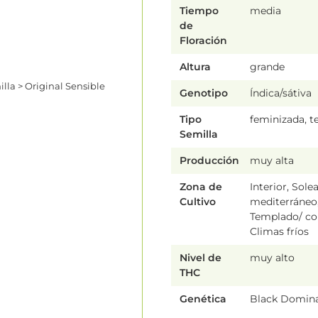
Tiempo
media
de
Floración
Altura
grande
lla > Original Sensible
Genotipo
Índica/sátiva
Tipo
feminizada, 
Semilla
Producción
muy alta
Zona de
Interior, Sole
Cultivo
mediterráneo
Templado/ con
Climas fríos
Nivel de
muy alto
THC
Genética
Black Domina