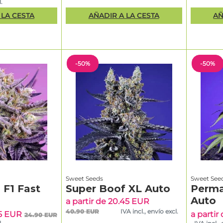
.
 LA CESTA
AÑADIR A LA CESTA
AÑ
-50%
-50%
Sweet Seeds
Sweet See
 F1 Fast
Super Boof XL Auto
Perma
Auto
a partir de 20.45 EUR
40.90 EUR
IVA incl., envío excl.
45 EUR
a partir
24.90 EUR