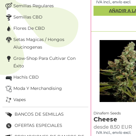
IVA incl., envío excl.
Semillas Regulares
AÑADIR A L
Semillas CBD
Flores De CBD
Setas Magicas / Hongos
Alucinogenas
Grow-Shop Para Cultivar Con
Éxito
Hachís CBD
Moda Y Merchandising
Vapes
Dinafem Seeds
BANCOS DE SEMILLAS
Cheese
OFERTAS ESPECIALES
desde 8.50 EUR
IVA incl., envío excl.