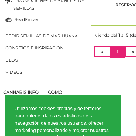
PROMOCIONES DE BANCOS DE
RESERVA
SEMILLAS
SeedFinder
Viendo del
1
al
5
(d
PEDIR SEMILLAS DE MARIHUANA
CONSEJOS E INSPIRACIÓN
(CURRE
«
1
»
BLOG
VIDEOS
CANNABIS INFO
CÓMO
VÍDEOS
PEDIR
SEMILLAS DE
Utilizamos cookies propias y de terceros
MARIHUANA
para obtener datos estadísticos de la
navegación de nuestros usuarios, ofrecer
marketing personalizado y mejorar nuestros