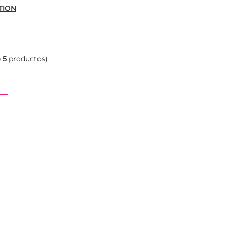
TION
e
5
productos)
NT)