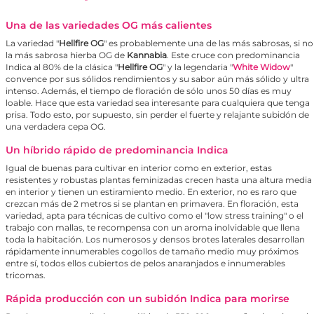
Una de las variedades OG más calientes
La variedad "
Hellfire OG
" es probablemente una de las más sabrosas, si no
la más sabrosa hierba OG de
Kannabia
. Este cruce con predominancia
Indica al 80% de la clásica "
Hellfire OG
" y la legendaria "
White Widow
"
convence por sus sólidos rendimientos y su sabor aún más sólido y ultra
intenso. Además, el tiempo de floración de sólo unos 50 días es muy
loable. Hace que esta variedad sea interesante para cualquiera que tenga
prisa. Todo esto, por supuesto, sin perder el fuerte y relajante subidón de
una verdadera cepa OG.
Un híbrido rápido de predominancia Indica
Igual de buenas para cultivar en interior como en exterior, estas
resistentes y robustas plantas feminizadas crecen hasta una altura media
en interior y tienen un estiramiento medio. En exterior, no es raro que
crezcan más de 2 metros si se plantan en primavera. En floración, esta
variedad, apta para técnicas de cultivo como el "low stress training" o el
trabajo con mallas, te recompensa con un aroma inolvidable que llena
toda la habitación. Los numerosos y densos brotes laterales desarrollan
rápidamente innumerables cogollos de tamaño medio muy próximos
entre sí, todos ellos cubiertos de pelos anaranjados e innumerables
tricomas.
Rápida producción con un subidón Indica para morirse