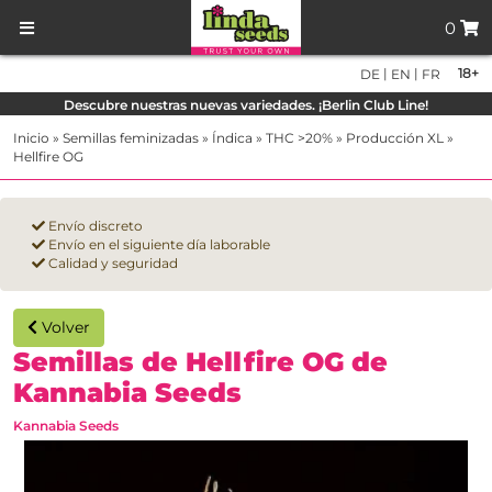
0
|
|
18+
DE
EN
FR
Descubre nuestras nuevas variedades. ¡Berlin Club Line!
Inicio
»
Semillas feminizadas
»
Índica
»
THC >20%
»
Producción XL
»
Hellfire OG
Envío discreto
Envío en el siguiente día laborable
Calidad y seguridad
Volver
Semillas de Hellfire OG de
Kannabia Seeds
Kannabia Seeds