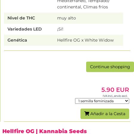
mediterráneo, Templado/
continental, Climas fríos
Nivel de THC
muy alto
Variedades LED
¡Sí!
Genética
Hellfire OG x White Widow
Continue shopping
5.90 EUR
IVA incl., envío excl.
Añadir a la Cesta
Hellfire OG
| Kannabia Seeds