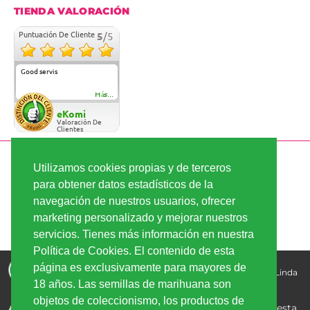
TIENDA VALORACIÓN
Puntuación De Cliente
5
/5
Good servis
Más...
eKomi
Valoración De
Clientes
PAGO SEGURO
Utilizamos cookies propias y de terceros
para obtener datos estadísticos de la
navegación de nuestros usuarios, ofrecer
ENVÍO RÁPIDO
marketing personalizado y mejorar nuestros
servicios. Tienes más información en nuestra
Política de Cookies. El contenido de esta
Comprar semillas de marihuana - la mejor calidad, los
página es exclusivamente para mayores de
mejores precios | Copyright © 2026
Linda-Seeds.com | Linda
18 años. Las semillas de marihuana son
Semilla
objetos de coleccionismo, los productos de
Aviso Legal:
Los productos de CBD comercializados en esta