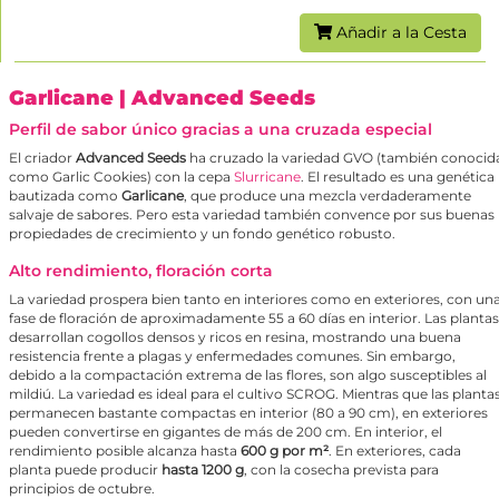
Añadir a la Cesta
Garlicane
| Advanced Seeds
Perfil de sabor único gracias a una cruzada especial
El criador
Advanced Seeds
ha cruzado la variedad GVO (también conocid
como Garlic Cookies) con la cepa
Slurricane
. El resultado es una genética
bautizada como
Garlicane
, que produce una mezcla verdaderamente
salvaje de sabores. Pero esta variedad también convence por sus buenas
propiedades de crecimiento y un fondo genético robusto.
Alto rendimiento, floración corta
La variedad prospera bien tanto en interiores como en exteriores, con un
fase de floración de aproximadamente 55 a 60 días en interior. Las plantas
desarrollan cogollos densos y ricos en resina, mostrando una buena
resistencia frente a plagas y enfermedades comunes. Sin embargo,
debido a la compactación extrema de las flores, son algo susceptibles al
mildiú. La variedad es ideal para el cultivo SCROG. Mientras que las planta
permanecen bastante compactas en interior (80 a 90 cm), en exteriores
pueden convertirse en gigantes de más de 200 cm. En interior, el
rendimiento posible alcanza hasta
600 g por m²
. En exteriores, cada
planta puede producir
hasta 1200 g
, con la cosecha prevista para
principios de octubre.