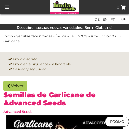
0
|
|
18+
DE
EN
FR
Descubre nuestras nuevas variedades. ¡Berlin Club Line!
Inicio
»
Semillas feminizadas
»
Índica
»
THC >20%
»
Producción XXL
»
Garlicane
Envío discreto
Envío en el siguiente día laborable
Calidad y seguridad
Volver
Semillas de Garlicane de
Advanced Seeds
Advanced Seeds
PROMO