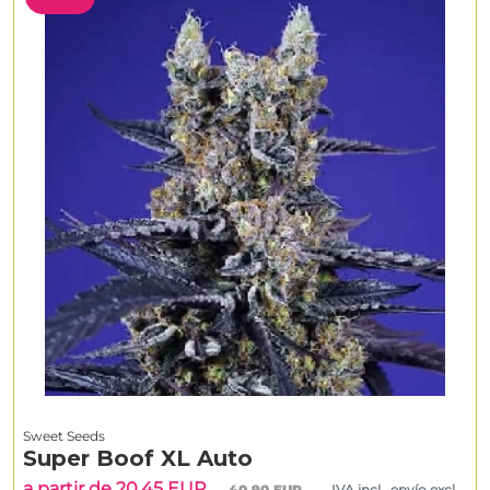
Sweet Seeds
Super Boof XL Auto
a partir de 20.45 EUR
40.90 EUR
IVA incl., envío excl.