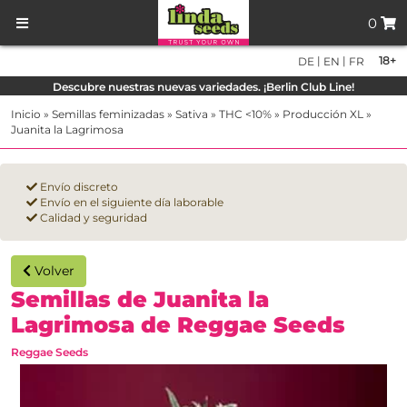
0
|
|
18+
DE
EN
FR
Descubre nuestras nuevas variedades. ¡Berlin Club Line!
Inicio
»
Semillas feminizadas
»
Sativa
»
THC <10%
»
Producción XL
»
Juanita la Lagrimosa
Envío discreto
Envío en el siguiente día laborable
Calidad y seguridad
Volver
Semillas de Juanita la
Lagrimosa de Reggae Seeds
Reggae Seeds