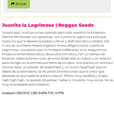
Enviar
Juanita la Lagrimosa
| Reggae Seeds
Ya está aquí, muchos la han querido pero sólo nosotros te la damos.
Hemos feminizado con garantías, una Juanita la Lagrimosa para que
todos los que la deseeis la podais cultivar y disfruteis de su calidad. Del
cruce de una Reina Madre original x mexico/afgana nació Juanita la
Lagrimosa, una planta que no te dejará indiferente, te lo aseguramos.
Predominantemente sativa, de producción alta y con un tiempo de
floración relativamente corto de entre 60/65 días en indoor y en exterior
para recoger en la primera quinzena de octubre. Una planta con aroma a
cítricos haze, un paladar afrutado/hash y un humo haze/hash que no
dejará de sorprenderte, te recuerda a tantas cosas que lo único que
desearás es que nadie te quite tu tesoro. Efecto muy cerebral y limpio,
high high high, no pararás de pensar, hablar y moverte, muy social. No es
muy aconsejable para relajarse.
Analysis CBD/THC CBD 8.81% THC 6.77%