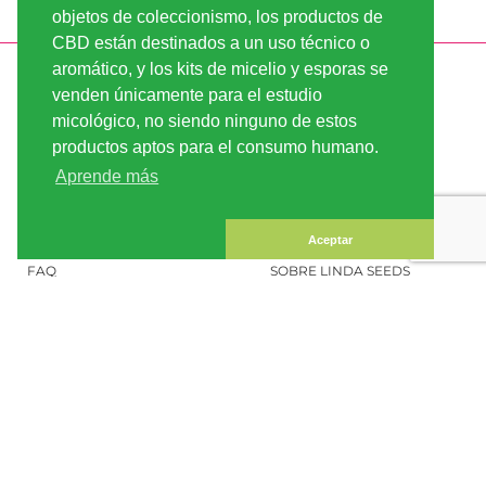
objetos de coleccionismo, los productos de
CBD están destinados a un uso técnico o
aromático, y los kits de micelio y esporas se
INFORMACIÓN
LINDA-SEEDS
venden únicamente para el estudio
ENVÍO
CONDICIONES DE USO
micológico, no siendo ninguno de estos
productos aptos para el consumo humano.
PAGO
MAPA DEL SITIO
Aprende más
CUENTA CLIENTE
INFORMACIÓN LEGAL
CONFIDENCIALIDAD
CONTÁCTENOS
Aceptar
FAQ
SOBRE LINDA SEEDS
PEDIR SEMILLAS DE
MARIHUANA
SOCIAL MEDIA