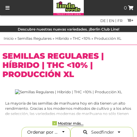
0
|
|
18+
DE
EN
FR
Descubre nuestras nuevas variedades. ¡Berlin Club Line!
Inicio
»
Semillas Regulares
»
Híbrido
»
THC <10%
»
Producción XL
SEMILLAS REGULARES |
HÍBRIDO | THC <10% |
PRODUCCIÓN XL
La mayoría de las semillas de marihuana hoy en día tienen un alto
rendimiento. Gracias a los modernos métodos de cultivo y a los años
de selección, las variedades modernas de marihuana no sólo tienen
un sabor mucho mejor que hace unos años, los rendimientos
Mostrar más...
+
también se han multiplicado. En comparación con los años 70 y 80
del siglo pasado, cuando sólo había en el mercado unas pocas
Ordenar por ...
Seedfinder
semillas de marihuana de alto rendimiento. Con las nuevas y