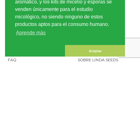
aromático, y los kits de micelio y esporas se
INFORMACIÓN
LINDA-SEEDS
venden únicamente para el estudio
ENVÍO
CONDICIONES DE USO
micológico, no siendo ninguno de estos
productos aptos para el consumo humano.
PAGO
MAPA DEL SITIO
Aprende más
CUENTA CLIENTE
INFORMACIÓN LEGAL
CONFIDENCIALIDAD
CONTÁCTENOS
Aceptar
FAQ
SOBRE LINDA SEEDS
PEDIR SEMILLAS DE
MARIHUANA
SOCIAL MEDIA
LINDA SEEDS
BOLETÍN