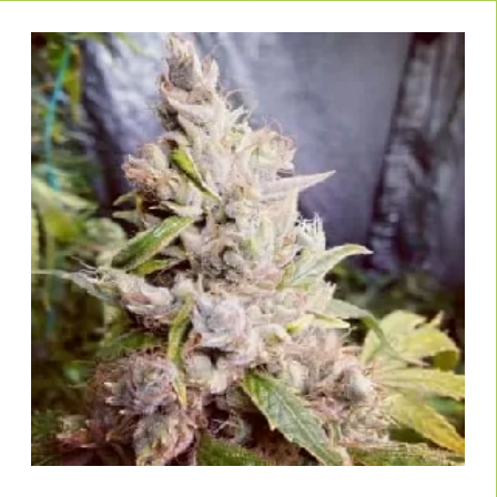
actuales variedades de marihuana, se puede esperar que muchas
cepas produzcan altos rendimientos. Una pauta para un alto
rendimiento de semillas de marihuana es la proporción de un gramo
por vatio. Esto significa que la planta produce un gramo de
marihuana por cada vatio de luz. Por supuesto, esto sólo se aplica si
no hay complicaciones durante el cultivo y el cultivador ya tiene algo
de experiencia. Esta relación se refiere al uso de lámparas de
descarga, HPS para abreviar. En el caso de la iluminación LED, se
aplican otros valores, pero no se pueden evaluar de forma
estandarizada debido a las diferentes luminarias.