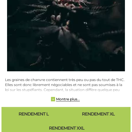
Les graines de chanvre contiennent très peu ou pas du tout de THC.
Elles sont donc librement négociables et ne sont pas soumises à la
loi sur les stupéfiants. Cependant, la situation diffère quelque peu
pour les plantes et les fleurs qui poussent à partir de graines de
Montre plus...
+
cannabis. On peut grossièrement distinguer quatre catégories de
graines de Linda. Vous trouverez ici des graines de marijuana qui
vous produisent des plantes avec une teneur en THC plutôt faible,
RENDEMENT L
RENDEMENT XL
inférieure à 10%. Il existe désormais des graines de chanvre qui
donnent des plantes dont la teneur en THC est inférieure à 1 %, voire
inférieure à 0,2 %. Cependant, ces variétés sont l'exception et
RENDEMENT XXL
contiennent beaucoup plus de CBD, un autre ingrédient actif