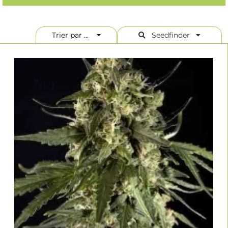
important de la plante de chanvre, qui a un potentiel médical très
élevé, au lieu de quantités plus importantes de THC. Les variétés
ayant moins de 1% de THC et une forte teneur en CBD sont les
suivantes : Dinamed CBD, Dinamed CBD Plus, Dinamed CBD Plus
Trier par ...
Seedfinder
Autofloraison. Dans tous les cas, vous trouverez ici de nombreuses
variétés de marijuana ayant une teneur en THC inférieure à 10%.