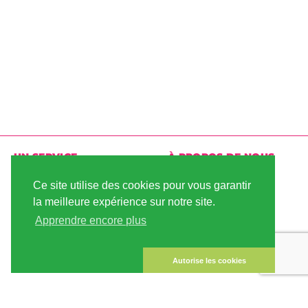
UN SERVICE
À PROPOS DE NOUS
LIVRAISON
CONDITIONS
Ce site utilise des cookies pour vous garantir
D'UTILISATION
la meilleure expérience sur notre site.
PAIEMENT
Apprendre encore plus
PLAN DU SITE
COMPTE CLIENT
MENTIONS LÉGALES
LA SÉCURITÉ DES
Autorise les cookies
DONNÉES
CONTACTEZ NOUS
FAQ
À PROPOS DE LINDA SEEDS