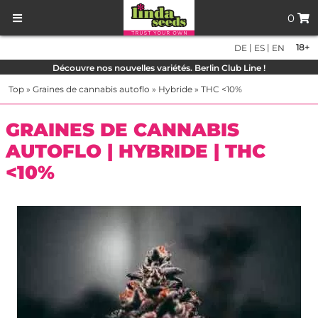
0
|
|
18+
DE
ES
EN
Découvre nos nouvelles variétés. Berlin Club Line !
Top
»
Graines de cannabis autoflo
»
Hybride
»
THC <10%
GRAINES DE CANNABIS
AUTOFLO | HYBRIDE | THC
<10%