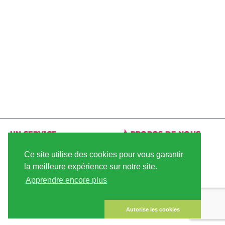
UN SERVICE
À PROPOS DE NOUS
LIVRAISON
CONDITIONS
Ce site utilise des cookies pour vous garantir
D'UTILISATION
la meilleure expérience sur notre site.
PAIEMENT
Apprendre encore plus
PLAN DU SITE
COMPTE CLIENT
MENTIONS LÉGALES
LA SÉCURITÉ DES
Autorise les cookies
DONNÉES
CONTACTEZ NOUS