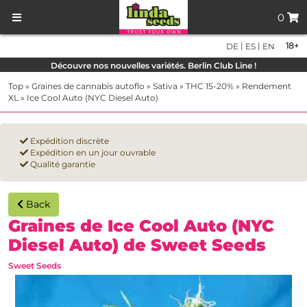
0
|
|
18+
DE
ES
EN
Découvre nos nouvelles variétés. Berlin Club Line !
Top
»
Graines de cannabis autoflo
»
Sativa
»
THC 15-20%
»
Rendement
XL
»
Ice Cool Auto (NYC Diesel Auto)
Expédition discrète
Expédition en un jour ouvrable
Qualité garantie
Back
Graines de Ice Cool Auto (NYC
Diesel Auto) de Sweet Seeds
Sweet Seeds