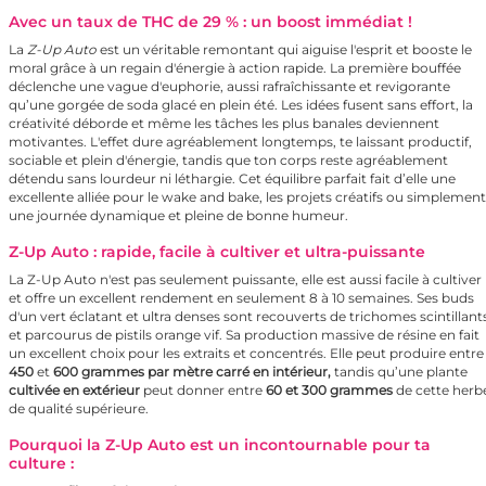
Avec un taux de THC de 29 % : un boost immédiat !
La
Z-Up Auto
est un véritable remontant qui aiguise l'esprit et booste le
moral grâce à un regain d'énergie à action rapide. La première bouffée
déclenche une vague d'euphorie, aussi rafraîchissante et revigorante
qu’une gorgée de soda glacé en plein été. Les idées fusent sans effort, la
créativité déborde et même les tâches les plus banales deviennent
motivantes. L'effet dure agréablement longtemps, te laissant productif,
sociable et plein d'énergie, tandis que ton corps reste agréablement
détendu sans lourdeur ni léthargie. Cet équilibre parfait fait d’elle une
excellente alliée pour le wake and bake, les projets créatifs ou simplement
une journée dynamique et pleine de bonne humeur.
Z-Up Auto : rapide, facile à cultiver et ultra-puissante
La Z-Up Auto n'est pas seulement puissante, elle est aussi facile à cultiver
et offre un excellent rendement en seulement 8 à 10 semaines. Ses buds
d'un vert éclatant et ultra denses sont recouverts de trichomes scintillant
et parcourus de pistils orange vif. Sa production massive de résine en fait
un excellent choix pour les extraits et concentrés. Elle peut produire entre
450
et
600 grammes par mètre carré en intérieur,
tandis qu’une plante
cultivée en extérieur
peut donner entre
60 et 300 grammes
de cette herb
de qualité supérieure.
Pourquoi la Z-Up Auto est un incontournable pour ta
culture :