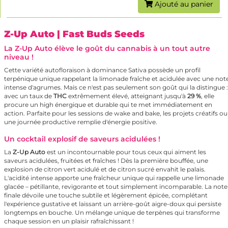
Ajouté au panier
Z-Up Auto
| Fast Buds Seeds
La Z-Up Auto élève le goût du cannabis à un tout autre
niveau !
Cette variété autofloraison à dominance Sativa possède un profil
terpénique unique rappelant la limonade fraîche et acidulée avec une not
intense d'agrumes. Mais ce n'est pas seulement son goût qui la distingue :
avec un taux de
THC
extrêmement élevé, atteignant jusqu'à
29 %
, elle
procure un high énergique et durable qui te met immédiatement en
action. Parfaite pour les sessions de wake and bake, les projets créatifs ou
une journée productive remplie d'énergie positive.
Un cocktail explosif de saveurs acidulées !
La
Z-Up Auto
est un incontournable pour tous ceux qui aiment les
saveurs acidulées, fruitées et fraîches ! Dès la première bouffée, une
explosion de citron vert acidulé et de citron sucré envahit le palais.
L'acidité intense apporte une fraîcheur unique qui rappelle une limonade
glacée – pétillante, revigorante et tout simplement incomparable. La note
finale dévoile une touche subtile et légèrement épicée, complétant
l'expérience gustative et laissant un arrière-goût aigre-doux qui persiste
longtemps en bouche. Un mélange unique de terpènes qui transforme
chaque session en un plaisir rafraîchissant !