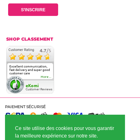
S'INSCRIRE
SHOP CLASSEMENT
Customer Rating
4.7
/5
Excellent communication,
fast delivery and super good
customer care
More...
eKomi
Customer Reviews
PAIEMENT SÉCURISÉ
Ce site utilise des cookies pour vous garantir
EXPÉDITION RAPIDE
la meilleure expérience sur notre site.