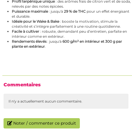
Profil terpénique unique
: des arômes frais de citron vert et de soda,
relevés par des notes épicées.
Puissance maximale
: jusqu'à
29 % de THC
pour un effet énergisant
et durable.
Idéale pour le Wake & Bake
: booste la motivation, stimule la
créativité et s’intègre parfaitement à une routine quotidienne.
Facile à cultiver
: robuste, demandant peu d’entretien, parfaite en
intérieur comme en extérieur.
Rendements élevés
: jusqu'à
600 g/m² en intérieur et 300 g par
plante en extérieur
.
Commentaires
Il n'y a actuellement aucun commentaire.
Noter / commenter ce produit