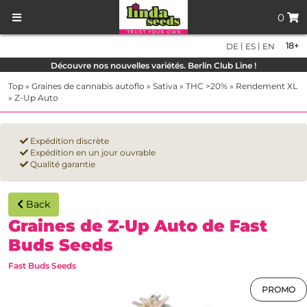
0
|
|
18+
DE
ES
EN
Découvre nos nouvelles variétés. Berlin Club Line !
Top
»
Graines de cannabis autoflo
»
Sativa
»
THC >20%
»
Rendement XL
»
Z-Up Auto
Expédition discrète
Expédition en un jour ouvrable
Qualité garantie
Back
Graines de Z-Up Auto de Fast
Buds Seeds
Fast Buds Seeds
PROMO