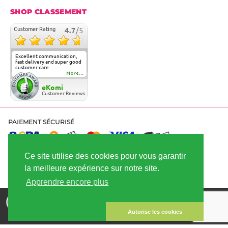
SHOP CLASSEMENT
Customer Rating
4.7
/5
Excellent communication,
fast delivery and super good
customer care
More...
eKomi
Customer Reviews
PAIEMENT SÉCURISÉ
Ce site utilise des cookies pour vous garantir
EXPÉDITION RAPIDE
la meilleure expérience sur notre site.
Apprendre encore plus
Achète des graines de cannabis - meilleure qualité et meilleur
prix | Copyright © 2026
Linda-Seeds.com | Linda Semilla
Autorise les cookies
Tous les prix incluent la taxe de vente plus les frais d'expédition.