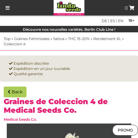
0
|
|
18+
DE
ES
EN
Découvre nos nouvelles variétés. Berlin Club Line !
Top
»
Graines Féminisées
»
Sativa
»
THC 15-20%
»
Rendement XL
»
Coleccion 4
Expédition discrète
Expédition en un jour ouvrable
Qualité garantie
Back
Graines de Coleccion 4 de
Medical Seeds Co.
Medical Seeds Co.
PROMO