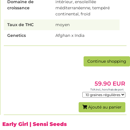
Domaine de
intérieur, ensoleillée
croissance
méditerranéenne, tempéré
continental, froid
Taux de THC
moyen
Genetics
Afghan x India
Continue shopping
59.90 EUR
TVA incl., hors frais de port
Ajouté au panier
Early Girl
| Sensi Seeds