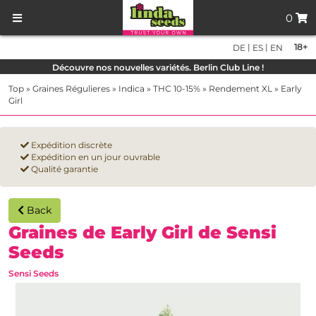
0
|
|
18+
DE
ES
EN
Découvre nos nouvelles variétés. Berlin Club Line !
Top
»
Graines Régulieres
»
Indica
»
THC 10-15%
»
Rendement XL
»
Early
Girl
Expédition discrète
Expédition en un jour ouvrable
Qualité garantie
Back
Graines de Early Girl de Sensi
Seeds
Sensi Seeds