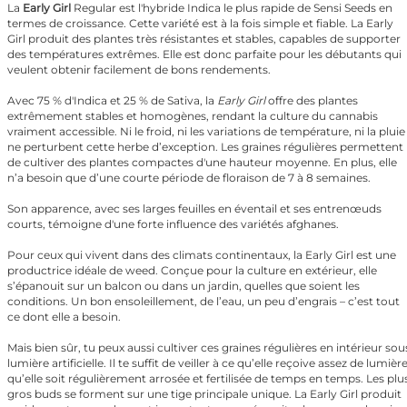
La
Early Girl
Regular est l'hybride Indica le plus rapide de Sensi Seeds en
termes de croissance. Cette variété est à la fois simple et fiable. La Early
Girl produit des plantes très résistantes et stables, capables de supporter
des températures extrêmes. Elle est donc parfaite pour les débutants qui
veulent obtenir facilement de bons rendements.
Avec 75 % d'Indica et 25 % de Sativa, la
Early Girl
offre des plantes
extrêmement stables et homogènes, rendant la culture du cannabis
vraiment accessible. Ni le froid, ni les variations de température, ni la pluie
ne perturbent cette herbe d’exception. Les graines régulières permettent
de cultiver des plantes compactes d'une hauteur moyenne. En plus, elle
n’a besoin que d’une courte période de floraison de 7 à 8 semaines.
Son apparence, avec ses larges feuilles en éventail et ses entrenœuds
courts, témoigne d'une forte influence des variétés afghanes.
Pour ceux qui vivent dans des climats continentaux, la Early Girl est une
productrice idéale de weed. Conçue pour la culture en extérieur, elle
s’épanouit sur un balcon ou dans un jardin, quelles que soient les
conditions. Un bon ensoleillement, de l’eau, un peu d’engrais – c’est tout
ce dont elle a besoin.
Mais bien sûr, tu peux aussi cultiver ces graines régulières en intérieur sou
lumière artificielle. Il te suffit de veiller à ce qu’elle reçoive assez de lumière
qu’elle soit régulièrement arrosée et fertilisée de temps en temps. Les plu
gros buds se forment sur une tige principale unique. La Early Girl produit