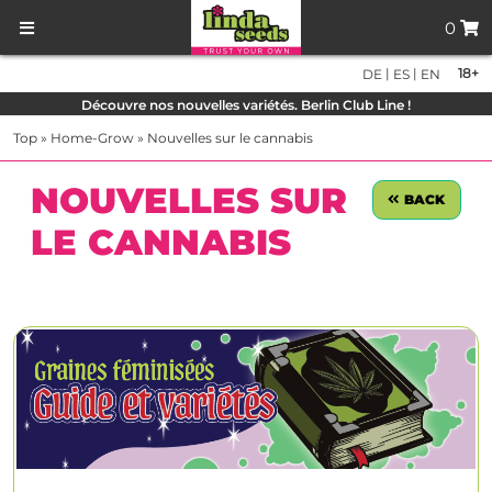
0
|
|
18+
DE
ES
EN
Découvre nos nouvelles variétés. Berlin Club Line !
Top
»
Home-Grow
»
Nouvelles sur le cannabis
NOUVELLES SUR
BACK
LE CANNABIS