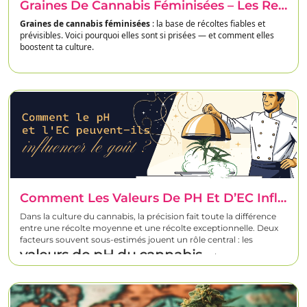
Graines De Cannabis Féminisées – Les Reines Des Graines
Graines de cannabis féminisées
: la base de récoltes fiables et
prévisibles. Voici pourquoi elles sont si prisées — et comment elles
boostent ta culture.
Pourquoi choisir des graines féminisées
100 % de plantes femelles • récoltes planifiables
Taux de germination prouvés & génétiques sélectionnées
Expédition rapide & prix équitables
Voir les graines féminisées →
Comment Les Valeurs De PH Et D’EC Influencent Le Goût Et Les Profils Terpéniques Du Cannabis
Contenu
Dans la culture du cannabis, la précision fait toute la différence
Que signifie « féminisées »
entre une récolte moyenne et une récolte exceptionnelle. Deux
Atouts : efficacité, constance, qualité
facteurs souvent sous-estimés jouent un rôle central : les
valeurs de pH du cannabis
Déroulé pratique
et la
Intérieur vs extérieur
valeur EC du cannabis
. Elles déterminent la
Terpènes & arômes
capacité de la plante à absorber les nutriments, la fluidité de son
7 leviers de rendement
métabolisme et la richesse de ses fleurs en cannabinoïdes et en