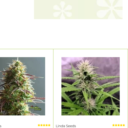
clients
r notre
décennies
en de la
ant de les
nées avec
s
anitaire
rnationaux.
ds
 comme en
placard de
s
Linda Seeds