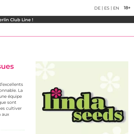
|
|
18+
DE
ES
EN
rlin Club Line !
sues
d’excellents
sonnable. La
’une équipe
 que sont
es cultiver
n aux
t
acheter des