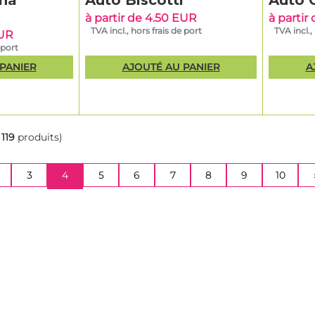
ana
Auto Biscotti
Auto 
Résine dense, effet puissant, cycle r
s
hybride indica
à partir de 4.50 EUR
à partir
TVA incl., hors frais de port
TVA incl.,
rry
Autofloraison,
EUR
Saveur fruits rouges, croissance équ
hybride
 port
PANIER
AJOUTÉ AU PANIER
A
en extérieur – Idéal pour une culture en 
r
119
produits)
nda Seeds
sont connues pour leur vigueur et leur stabilité, ce qui 
ées à la culture en extérieur dans de nombreuses régions. Dans 
 doux ou tempéré, il est possible de cultiver presque toutes les 
(CURRENT)
3
4
5
6
7
8
9
10
n air, à moins d’habiter très en altitude où
le froid arrive plus tô
élection de variétés Linda Seeds qui offrent d’excellents résultats
 nombreux environnements.
Type
Particularités
nch –
Féminisée,
Très résineuse, arômes sucrés et fruités,
Indica
croissance robuste en extérieur