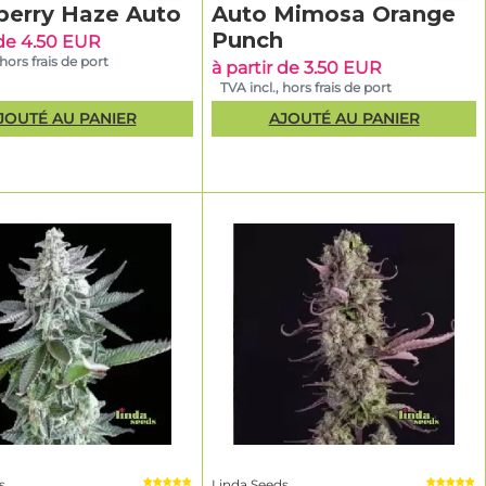
berry Haze Auto
Auto Mimosa Orange
Punch
 de 4.50 EUR
 hors frais de port
à partir de 3.50 EUR
TVA incl., hors frais de port
JOUTÉ AU PANIER
AJOUTÉ AU PANIER
 Disponibles
ructure et
 THC
 généreuse
terpénique
s
Linda Seeds