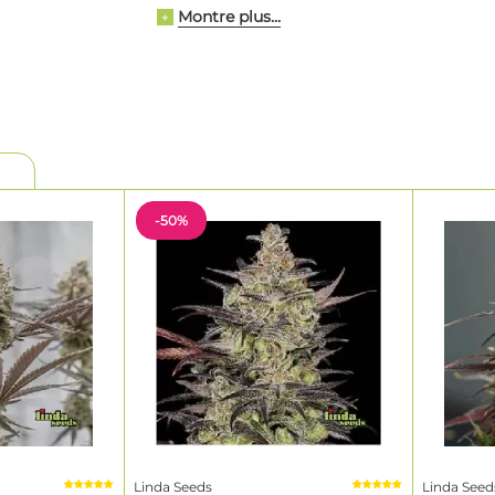
s
avec des génétiques originales et des prix justes. Beaucoup de 
Montre plus...
+
raines Linda Seeds économiques
, sélectionnées et stabilisées pa
e des classiques hollandais présents sur le marché depuis des 
s américaines de type Cali très actuelles. Le climat méditerrané
nous permet de tester les lignées dans des conditions variées av
. Toutes nos plantes mères sont surveillées, testées et sélection
it
un excellent rapport qualité-prix
.
-50%
nda Seeds est une référence
ues Linda Seeds sont développées, testées et optimisées dans de
es. Nous réalisons des tests de germination réguliers, un suivi s
illons avec des plantes mères vigoureuses issues de réseaux inte
 de breeding réalisé à Valence, cela donne des
graines Linda See
e croissance rapide et stable.
 appréciées dans de nombreux pays d’Europe, en culture indoor
aptent facilement à différents climats et espaces de culture, du 
Linda Seeds
Linda Seed