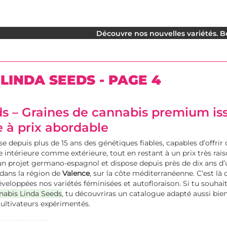
Découvre nos nouvelles variétés. Be
LINDA SEEDS - PAGE 4
s – Graines de cannabis premium is
 à prix abordable
 depuis plus de 15 ans des génétiques fiables, capables d’offrir 
e intérieure comme extérieure, tout en restant à un prix très rai
n projet germano-espagnol et dispose depuis près de dix ans d
dans la région de
Valence
, sur la côte méditerranéenne. C’est là
veloppées nos variétés féminisées et autofloraison. Si tu souhait
nabis Linda Seeds
, tu découvriras un catalogue adapté aussi bie
ultivateurs expérimentés.
e Linda Seeds
, nous nous adressons aux cultivateurs qui veulen