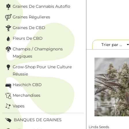
graines Linda Seed
Graines De Cannabis Autoflo
recherchent
des g
équipe de Valence.
Graines Régulieres
Notre offre combin
Graines De CBD
avec des génétique
Fleurs De CBD
région de
Valence
proposer à la vente
Trier par ...
Champis / Champignons
soin, ce qui garant
Magiques
Pourquoi Li
Grow-Shop Pour Une Culture
Toutes les génétiq
Réussie
conditions contrôlé
rigoureux et trava
Haschich CBD
Combiné au travail
Merchandises
abordables
avec un
Vapes
Nos variétés sont
outdoor. Elles s’ad
culture au jardin.
BANQUES DE GRAINES
Linda Seeds