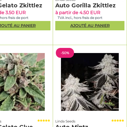
elato Zkittlez
Auto Gorilla Zkittlez
 de 3.50 EUR
à partir de 4.50 EUR
ellent
 hors frais de port
TVA incl., hors frais de port
JOUTÉ AU PANIER
AJOUTÉ AU PANIER
terreuses,
citronnés
-50%
 gros
ndante
cte et
s
Linda Seeds