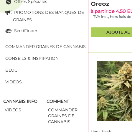
Offres Spéciales
Avantages p
Oreoz
à partir de 4.50 
PROMOTIONS DES BANQUES DE
Équipe de bre
TVA incl., hors frais de
Sélection rigo
GRAINES
Contrôles régu
SeedFinder
Catalogue com
AJOUTÉ AU 
Prix attractif
COMMANDER GRAINES DE CANNABIS
Variétés po
CONSEILS & INSPIRATION
Voici une sélectio
BLOG
en version féminisé
leur potentiel de 
VIDEOS
Variété
CANNABIS INFO
COMMENT
Lemon Cherry
VIDEOS
COMMANDER
Gelato – Linda
GRAINES DE
Seeds
CANNABIS
White Truffle –
Linda Seeds