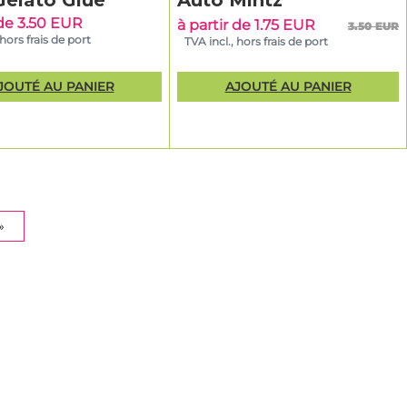
Gelato Glue
Auto Mintz
apide
 de 3.50 EUR
à partir de 1.75 EUR
3.50 EUR
 hors frais de port
TVA incl., hors frais de port
ilibrée
JOUTÉ AU PANIER
AJOUTÉ AU PANIER
plein
les rend
la majorité
variétés
»
t
en fin de
 en