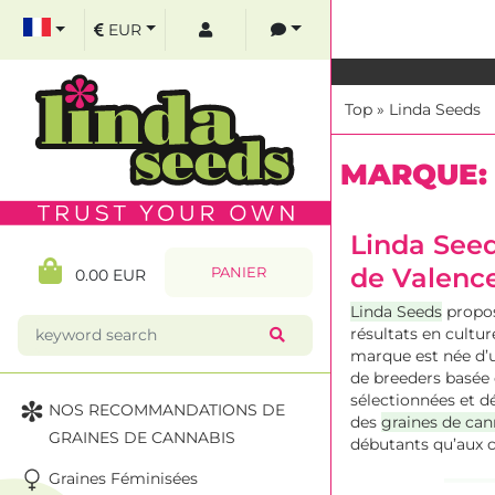
EUR
Top
»
Linda Seeds
MARQUE: 
Linda Seed
de Valence
PANIER
0.00 EUR
Linda Seeds
propose
résultats en cultur
marque est née d’u
de breeders basée 
sélectionnées et dé
NOS RECOMMANDATIONS DE
des
graines de can
GRAINES DE CANNABIS
débutants qu’aux c
Graines Féminisées
En tant que
marqu