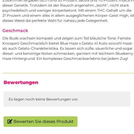
Zusammen ergaben sich rund 30 Prozent Sativa und 70 Prozent Indica in
dieser Genetik. Trotzdem ist der Rausch angenehm „leicht“, nicht stark
psychedelisch und weniger körperbetont. Mit einem THC-Gehalt um die
21 Prozent und einem alles in allem ausgeglichenen Körper-Geist-High, is
dieses Weed die perfekte Wahl für nahezu jede Gelegenheit.
Geschmack
Die Buds wachsen kompakt und zeigen zum Teil bläuliche Töne: Feinste
Knospen! Geschmacklich bietet Blue Haze x Gelato 41 Auto sowohl Haze-
als auch Gelato-Charakteristika. Es lassen sich süße, säuerliche und sogar
diesel- und benzinige Noten schmecken, garniert mit leichtem Blueberry
Haze Hintergrund. Ein komplexes Geschmackserlebnis bei jedem Zug!
Bewertungen
Es liegen noch keine Bewertungen vor.
Bewerten Sie dieses Produkt