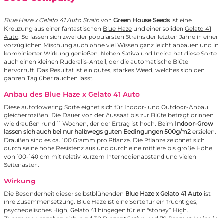
Blue Haze x Gelato 41 Auto Strain
von
Green House Seeds
ist eine
Kreuzung aus einer fantastischen
Blue Haze
und einer soliden
Gelato 41
Auto
. So lassen sich zwei der populärsten Strains der letzten Jahre in einer
vorzüglichen Mischung auch ohne viel Wissen ganz leicht anbauen und i
kombinierter Wirkung genießen. Neben Sativa und Indica hat diese Sorte
auch einen kleinen Ruderalis-Anteil, der die automatische Blüte
hervorruft. Das Resultat ist ein gutes, starkes Weed, welches sich den
ganzen Tag über rauchen lässt.
Anbau des Blue Haze x Gelato 41 Auto
Diese autoflowering Sorte eignet sich für Indoor- und Outdoor-Anbau
gleichermaßen. Die Dauer von der Aussaat bis zur Blüte beträgt drinnen
wie draußen rund 11 Wochen, der der Ertrag ist hoch. Beim
Indoor-Grow
lassen sich auch bei nur halbwegs guten Bedingungen 500g/m2
erzielen.
Draußen sind es ca. 100 Gramm pro Pflanze. Die Pflanze zeichnet sich
durch seine hohe Resistenz aus und durch eine mittlere bis große Höhe
von 100-140 cm mit relativ kurzem Internodienabstand und vielen
Seitenästen.
Wirkung
Die Besonderheit dieser selbstblühenden
Blue Haze x Gelato 41 Auto
ist
ihre Zusammensetzung. Blue Haze ist eine Sorte für ein fruchtiges,
psychedelisches High, Gelato 41 hingegen für ein "stoney“ High.