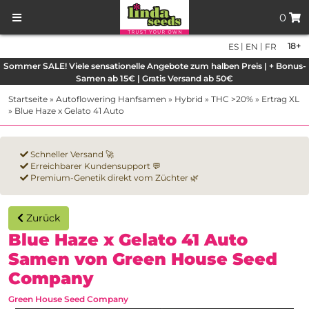
0
|
|
18+
ES
EN
FR
Sommer SALE! Viele sensationelle Angebote zum halben Preis | + Bonus-
Samen ab 15€ | Gratis Versand ab 50€
Startseite
»
Autoflowering Hanfsamen
»
Hybrid
»
THC >20%
»
Ertrag XL
»
Blue Haze x Gelato 41 Auto
Schneller Versand 🚀
Erreichbarer Kundensupport 💬
Premium-Genetik direkt vom Züchter 🌿
Zurück
Blue Haze x Gelato 41 Auto
Samen von Green House Seed
Company
Green House Seed Company