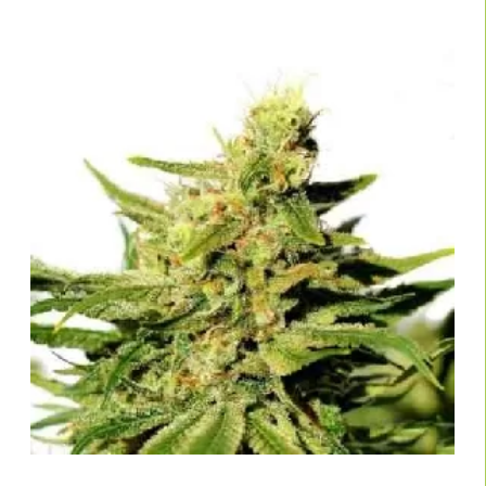
Was ist der Unterschied zwischen CBD Hanfsamen und normalen
Hanfsamen?
CBD Hanfsamen wurden speziell gezüchtet, um einen hohen CBD- und
einen niedrigen THC-Gehalt aufzuweisen. Sie wirken nicht berauschend
und eignen sich vor allem für therapeutische Anwendungen.
Sind CBD Samen legal in Deutschland?
Ja,
CBD Samen sind 100% legal
. Der Kauf- und Verkauf der Samen ist
erlaubt. Auch der Anbau ist in Deutschland, Österreich und der Schweiz
erlaubt.
Welche Wirkung hat CBD?
CBD wirkt entspannend, entzündungshemmend und angstlösend, ohne
ein „High“ zu erzeugen. Es wird unter anderem bei Schlafproblemen,
Schmerzen und Stress eingesetzt.
Kann ich CBD Hanfsamen auch im Freien anbauen?
Ja, viele
CBD Sorten
sind robust und für den Outdoor-Grow geeignet.
Achte dabei auf die klimatischen Bedingungen deiner Region und den
Erntezeitpunkt.
Wie hoch ist der CBD-Gehalt bei den besten Sorten?