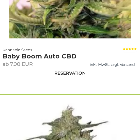
Mein Rat:
Wenn du CBD Sorten für die reine Entspannung ohne
psychoaktive Wirkung suchst, achte auf ein CBD:THC-Verhältnis
von mindestens 10:1. So bleibt der Kopf klar, während der
Körper zur Ruhe kommt. Meine persönlichen CBD-Favoriten sind
jedoch Sorten mit einem ausgeglichenen 1:1 Verhältnis. Sie
wirken nicht so stark wie reine THC-Bomben, was bei vielen
Gelegenheiten einfach passender ist.
Kannabia Seeds
Baby Boom Auto CBD
Anton Meixner
ab 7.00 EUR
inkl. MwSt. zzgl. Versand
Gründer von Linda Seeds & Sortenexperte
RESERVATION