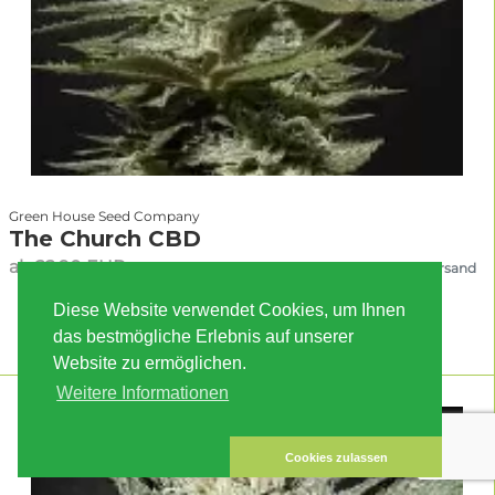
Green House Seed Company
The Church CBD
ab 22.90 EUR
inkl. MwSt. zzgl. Versand
RESERVATION
Diese Website verwendet Cookies, um Ihnen
das bestmögliche Erlebnis auf unserer
Website zu ermöglichen.
Weitere Informationen
Cookies zulassen