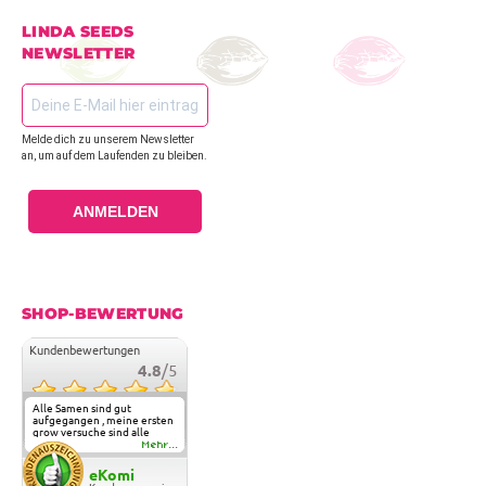
LINDA SEEDS
NEWSLETTER
Melde dich zu unserem Newsletter
an, um auf dem Laufenden zu bleiben.
ANMELDEN
SHOP-BEWERTUNG
Kundenbewertungen
4.8
/5
Alle Samen sind gut
aufgegangen , meine ersten
grow versuche sind alle
geglückt. Die Sorten und
Mehr...
Anbieter Vielfalt
überzeugen sehr . Werde
eKomi
wohl immer hier bestellen !