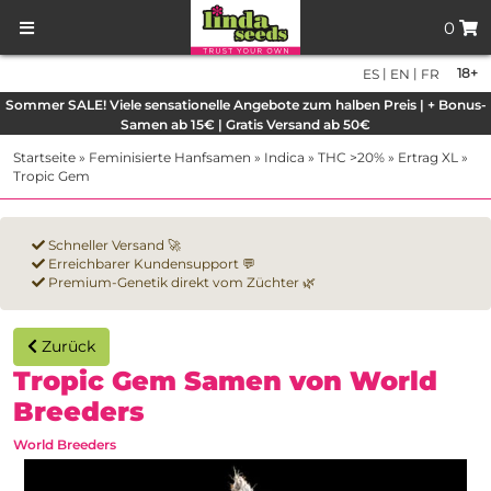
0
|
|
18+
ES
EN
FR
Sommer SALE! Viele sensationelle Angebote zum halben Preis | + Bonus-
Samen ab 15€ | Gratis Versand ab 50€
Startseite
»
Feminisierte Hanfsamen
»
Indica
»
THC >20%
»
Ertrag XL
»
Tropic Gem
Schneller Versand 🚀
Erreichbarer Kundensupport 💬
Premium-Genetik direkt vom Züchter 🌿
Zurück
Tropic Gem Samen von World
Breeders
World Breeders