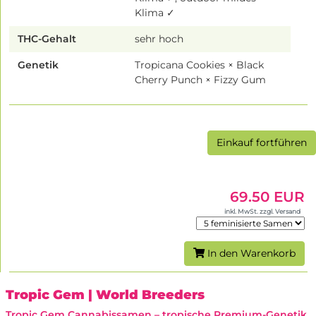
Klima ✓
THC-Gehalt
sehr hoch
Genetik
Tropicana Cookies × Black
Cherry Punch × Fizzy Gum
Einkauf fortführen
69.50 EUR
inkl. MwSt. zzgl. Versand
In den Warenkorb
Tropic Gem
| World Breeders
Tropic Gem Cannabissamen – tropische Premium-Genetik