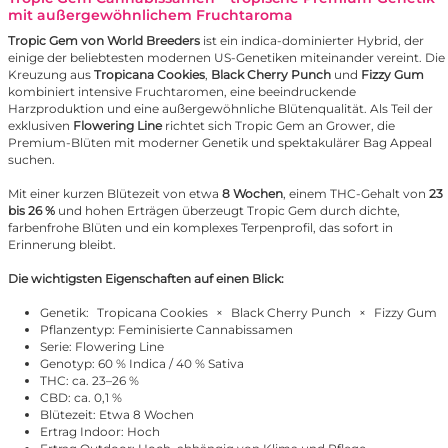
mit außergewöhnlichem Fruchtaroma
Tropic Gem von World Breeders
ist ein indica-dominierter Hybrid, der
einige der beliebtesten modernen US-Genetiken miteinander vereint. Die
Kreuzung aus
Tropicana Cookies
,
Black Cherry Punch
und
Fizzy Gum
kombiniert intensive Fruchtaromen, eine beeindruckende
Harzproduktion und eine außergewöhnliche Blütenqualität. Als Teil der
exklusiven
Flowering Line
richtet sich Tropic Gem an Grower, die
Premium-Blüten mit moderner Genetik und spektakulärer Bag Appeal
suchen.
Mit einer kurzen Blütezeit von etwa
8 Wochen
, einem THC-Gehalt von
23
bis 26 %
und hohen Erträgen überzeugt Tropic Gem durch dichte,
farbenfrohe Blüten und ein komplexes Terpenprofil, das sofort in
Erinnerung bleibt.
Die wichtigsten Eigenschaften auf einen Blick:
Genetik:
Tropicana Cookies
×
Black Cherry Punch
×
Fizzy Gum
Pflanzentyp: Feminisierte Cannabissamen
Serie: Flowering Line
Genotyp: 60 % Indica / 40 % Sativa
THC: ca. 23–26 %
CBD: ca. 0,1 %
Blütezeit: Etwa 8 Wochen
Ertrag Indoor: Hoch