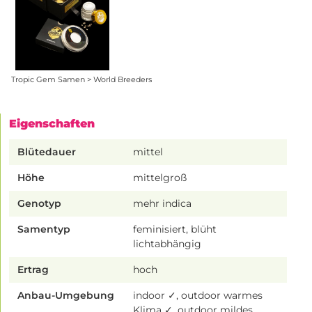
Tropic Gem Samen > World Breeders
Eigenschaften
Blütedauer
mittel
Höhe
mittelgroß
Genotyp
mehr indica
Samentyp
feminisiert, blüht
lichtabhängig
Ertrag
hoch
Anbau-Umgebung
indoor ✓, outdoor warmes
Klima ✓, outdoor mildes