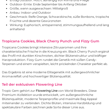
Ertrag Outdoor: Hoch, abhängig von Klima und Pflege
Outdoor-Ernte: Ende September bis Anfang Oktober
Größe, wenn ausgewachsen: Mittelgroß
Anbau: Indoor und Outdoor
Geschmack: Reife Orange, Schwarzkirsche, süße Bonbons, tropisch
Früchte und dezente Gewürznoten
Wirkung: Euphorisch, entspannend, stimmungsaufhellend und lang
anhaltend
Tropicana Cookies, Black Cherry Punch und Fizzy Gum
Tropicana Cookies bringt intensive Zitrusaromen und ihre
charakteristische Frische in die Kreuzung ein. Black Cherry Punch ergänz
das Profil mit dunklen Kirschnoten, dichter Blütenstruktur und kräftiger
Harzproduktion. Fizzy Gum rundet die Genetik mit süßen Candy-
Terpenen und einem verspielten, leicht prickelnden Charakter perfekt ab.
Das Ergebnis ist eine moderne Elitegenetik mit außergewöhnlicher
Aromavielfalt und hochwertiger Blütenqualität.
Teil der exklusiven Flowering Line
Tropic Gem gehört zur
Flowering Line
von World Breeders. Diese
Premium-Kollektion wurde entwickelt, um außergewöhnliche
Blütenqualität, moderne Terpenprofile und maximale Bag Appeal
miteinander zu verbinden. Dichte Blüten, intensive Harzbildung und
spektakuläre Farben zeichnen jede Sorte dieser Linie aus.