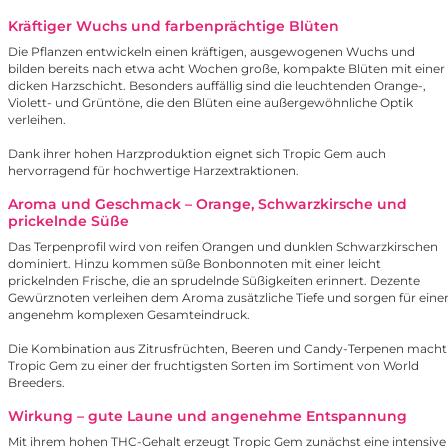
Kräftiger Wuchs und farbenprächtige Blüten
Die Pflanzen entwickeln einen kräftigen, ausgewogenen Wuchs und
bilden bereits nach etwa acht Wochen große, kompakte Blüten mit einer
dicken Harzschicht. Besonders auffällig sind die leuchtenden Orange-,
Violett- und Grüntöne, die den Blüten eine außergewöhnliche Optik
verleihen.
Dank ihrer hohen Harzproduktion eignet sich Tropic Gem auch
hervorragend für hochwertige Harzextraktionen.
Aroma und Geschmack – Orange, Schwarzkirsche und
prickelnde Süße
Das Terpenprofil wird von reifen Orangen und dunklen Schwarzkirschen
dominiert. Hinzu kommen süße Bonbonnoten mit einer leicht
prickelnden Frische, die an sprudelnde Süßigkeiten erinnert. Dezente
Gewürznoten verleihen dem Aroma zusätzliche Tiefe und sorgen für eine
angenehm komplexen Gesamteindruck.
Die Kombination aus Zitrusfrüchten, Beeren und Candy-Terpenen macht
Tropic Gem zu einer der fruchtigsten Sorten im Sortiment von World
Breeders.
Wirkung – gute Laune und angenehme Entspannung
Mit ihrem hohen THC-Gehalt erzeugt Tropic Gem zunächst eine intensive