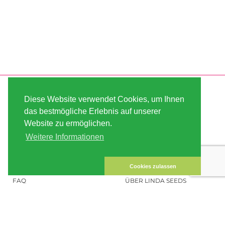
SERVICE
ABOUT US
Diese Website verwendet Cookies, um Ihnen
VERSAND
AGB
das bestmögliche Erlebnis auf unserer
Website zu ermöglichen.
ZAHLUNG
SITE MAP
Weitere Informationen
KUNDEN-KONTO
IMPRESSUM
DATENSICHERHEIT
KONTAKT
Cookies zulassen
FAQ
ÜBER LINDA SEEDS
HANFSAMEN BESTELLEN
SOCIAL MEDIA