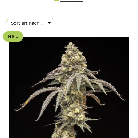
Selektionsarbeit und kombiniert amerikanische Elite-
Genetik mit langjähriger Zuchterfahrung aus Spanien.
Das Sortiment ist bewusst klein, dafür sehr sorgfältig
Sortiert nach ...
zusammengestellt.
Was sollte man realistisch erwarten?
N E U
Kräftige Pflanzen, moderne Terpenprofile, hohe
Harzproduktion und viele interessante Hybriden. Die
meisten Sorten richten sich an Grower, die das
Besondere suchen und gerne neue Genetik
ausprobieren.
Welche Einschränkungen gibt es?
Wer überwiegend klassische Haze-, Skunk- oder Afghan-
Linien bevorzugt oder ausschließlich günstige
Standardsorten sucht, findet bei anderen Samenbanken
eine größere Auswahl.
World Breeders – Zeitgemäße
Cannabisgenetik