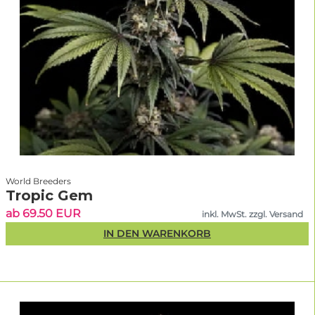
Grower, die moderne Hybridgenetik bevorzugen.
Fans intensiver Frucht-, Kush- und Dessert-Terpene.
Liebhaber stark harzender Pflanzen für Rosin oder
Haschisch.
Sammler neuer und limitierter Genetik.
Indoor-Grower mit dem Wunsch nach
außergewöhnlichen Blüten.
World Breeders
⚠️ Eher weniger geeignet für
Tropic Gem
ab 69.50 EUR
Grower, die überwiegend klassische Haze-, Skunk- oder
inkl. MwSt. zzgl. Versand
Afghan-Sorten suchen.
IN DEN WARENKORB
Käufer, die möglichst viele preisgünstige Standardsorten
vergleichen möchten.
Freunde großer Autoflower-Auswahl – hier gibt es
spezialisierte Breeder mit einem umfangreicheren
Sortiment.