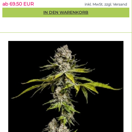
Viele Sorten zeichnen sich durch intensive Fruchtaromen, Kirsche,
ab 69.50 EUR
inkl. MwSt. zzgl. Versand
Beeren, Zitrusfrüchte sowie süße und cremige Noten aus. Auch
klassische Kush-Aromen sind im Sortiment häufig vertreten.
IN DEN WARENKORB
Eignen sich die Sorten für die
Herstellung von Haschisch oder Rosin?
Ja. Viele Genetiken entwickeln eine sehr dichte Harzschicht und
werden deshalb gerne für lösungsmittelfreie Extraktionen wie Rosin
oder traditionelles Haschisch verwendet.
Welche Vorteile bietet das kleine
Sortiment?
World Breeders konzentriert sich bewusst auf eine überschaubare
Auswahl. Dadurch kann jede neue Sorte intensiver getestet und
ausgewählt werden, bevor sie dauerhaft ins Sortiment
aufgenommen wird.
Warum findest du World Breeders bei
Linda Seeds?
Wir nehmen nur Hersteller in unser Sortiment auf, deren Genetik uns
überzeugt. World Breeders ergänzt unser Angebot mit modernen
Hybridkreuzungen, die sich deutlich von vielen klassischen
Cannabissorten unterscheiden und eine interessante Alternative für