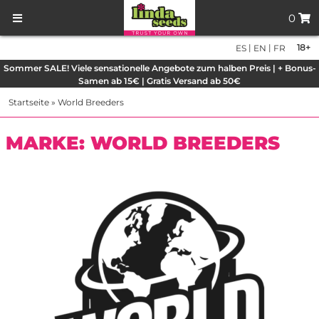
0
|
|
18+
ES
EN
FR
Sommer SALE! Viele sensationelle Angebote zum halben Preis | + Bonus-
Samen ab 15€ | Gratis Versand ab 50€
Startseite
»
World Breeders
MARKE: WORLD BREEDERS