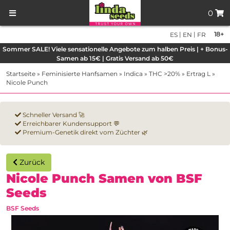
0
|
|
18+
ES
EN
FR
Sommer SALE! Viele sensationelle Angebote zum halben Preis | + Bonus-
Samen ab 15€ | Gratis Versand ab 50€
Startseite
»
Feminisierte Hanfsamen
»
Indica
»
THC >20%
»
Ertrag L
»
Nicole Punch
Schneller Versand 🚀
Erreichbarer Kundensupport 💬
Premium-Genetik direkt vom Züchter 🌿
Zurück
Nicole Punch Samen von BSF
Seeds
BSF Seeds