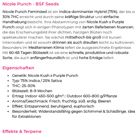
Nicole Punch - BSF Seeds
Nicole Punch Feminized
ist ein
Indica-dominanter Hybrid (75%)
, der bis z
30% THC
erreicht und durch seine
kräftige Struktur
und
einfache
Handhabung
besticht. Ihre Abstammung von
Nicole Kush x Purple
Punch
zeigt sich in einigen Phänotypen mit
zarten lilafarbenen Nuancen
,
die das Erscheinungsbild ihrer dichten, harzigen Blüten noch
spektakulärer machen. Sie wächst
mittelhoch bis groß
mit kurzen
Internodien und ist sowohl
drinnen als auch draußen
leicht zu kultivieren.
Besonders im
Mediterranen Klima
liefert sie ausgezeichnete Ergebnisse.
Mit
60–65 Tagen Blütezeit
ist sie eine
schnelle, produktive und robuste
Sorte
, die auch
anfängerfreundlich
ist und
hohe Erträge
liefert.
Eigenschaften
Genetik:
Nicole Kush x
Purple Punch
Typ:
75% Indica / 25% Sativa
THC:
25–30%
Blütezeit:
8–9 Wochen
Ertrag:
Indoor 450–500 g/m²
|
Outdoor 600–800 g/Pflanze
Aroma/Geschmack:
Frisch
,
fruchtig
,
süß
,
erdig
,
Beeren
Effekt:
Entspannend
,
beruhigend
,
euphorisch
Besonderheit:
Widerstandsfähig gegen Schimmel & Schädlinge
,
idea
für Extraktionen
Effekte & Terpene