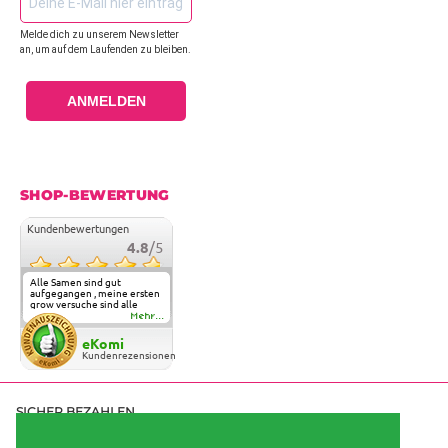
Melde dich zu unserem Newsletter
an, um auf dem Laufenden zu bleiben.
ANMELDEN
SHOP-BEWERTUNG
Kundenbewertungen
4.8
/5
Alle Samen sind gut
aufgegangen , meine ersten
grow versuche sind alle
geglückt. Die Sorten und
Mehr...
Anbieter Vielfalt
überzeugen sehr . Werde
eKomi
wohl immer hier bestellen !
Kundenrezensionen
SICHER BEZAHLEN