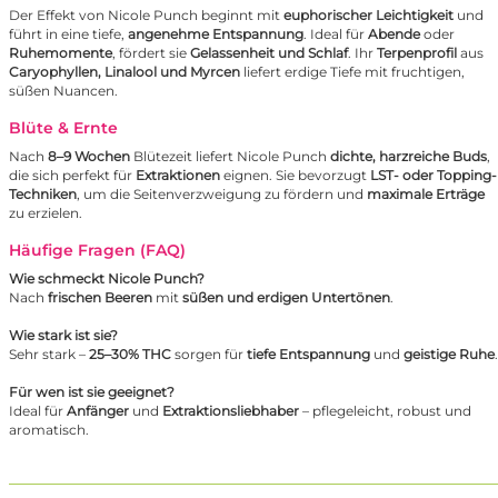
Der Effekt von Nicole Punch beginnt mit
euphorischer Leichtigkeit
und
führt in eine tiefe,
angenehme Entspannung
. Ideal für
Abende
oder
Ruhemomente
, fördert sie
Gelassenheit und Schlaf
. Ihr
Terpenprofil
aus
Caryophyllen, Linalool und Myrcen
liefert erdige Tiefe mit fruchtigen,
süßen Nuancen.
Blüte & Ernte
Nach
8–9 Wochen
Blütezeit liefert Nicole Punch
dichte, harzreiche Buds
,
die sich perfekt für
Extraktionen
eignen. Sie bevorzugt
LST
- oder Topping-
Techniken
, um die Seitenverzweigung zu fördern und
maximale Erträge
zu erzielen.
Häufige Fragen (FAQ)
Wie schmeckt Nicole Punch?
Nach
frischen Beeren
mit
süßen und erdigen Untertönen
.
Wie stark ist sie?
Sehr stark –
25–30% THC
sorgen für
tiefe Entspannung
und
geistige Ruhe
.
Für wen ist sie geeignet?
Ideal für
Anfänger
und
Extraktionsliebhaber
– pflegeleicht, robust und
aromatisch.