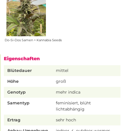
Do-Si-Dos Samen > Kannabia Seeds
Eigenschaften
Blütedauer
mittel
Höhe
groß
Genotyp
mehr indica
Samentyp
feminisiert, blüht
lichtabhängig
Ertrag
sehr hoch
Anbau-Umgebung
indoor ✓, outdoor warmes