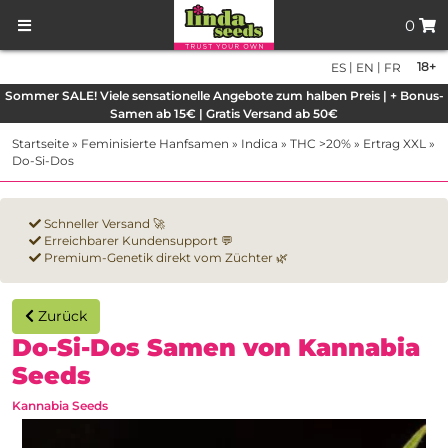
0
|
|
18+
ES
EN
FR
Sommer SALE! Viele sensationelle Angebote zum halben Preis | + Bonus-
Samen ab 15€ | Gratis Versand ab 50€
Startseite
»
Feminisierte Hanfsamen
»
Indica
»
THC >20%
»
Ertrag XXL
»
Do-Si-Dos
Schneller Versand 🚀
Erreichbarer Kundensupport 💬
Premium-Genetik direkt vom Züchter 🌿
Zurück
Do-Si-Dos Samen von Kannabia
Seeds
Kannabia Seeds