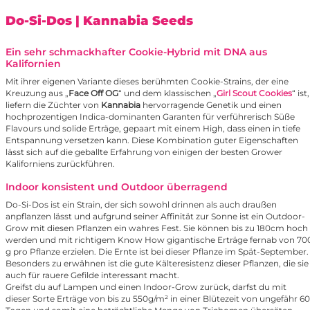
Do-Si-Dos
| Kannabia Seeds
Ein sehr schmackhafter Cookie-Hybrid mit DNA aus
Kalifornien
Mit ihrer eigenen Variante dieses berühmten Cookie-Strains, der eine
Kreuzung aus „
Face Off OG
“ und dem klassischen „
Girl Scout Cookies
“ ist,
liefern die Züchter von
Kannabia
hervorragende Genetik und einen
hochprozentigen Indica-dominanten Garanten für verführerisch Süße
Flavours und solide Erträge, gepaart mit einem High, dass einen in tiefe
Entspannung versetzen kann. Diese Kombination guter Eigenschaften
lässt sich auf die geballte Erfahrung von einigen der besten Grower
Kaliforniens zurückführen.
Indoor konsistent und Outdoor überragend
Do-Si-Dos ist ein Strain, der sich sowohl drinnen als auch draußen
anpflanzen lässt und aufgrund seiner Affinität zur Sonne ist ein Outdoor-
Grow mit diesen Pflanzen ein wahres Fest. Sie können bis zu 180cm hoch
werden und mit richtigem Know How gigantische Erträge fernab von 70
g pro Pflanze erzielen. Die Ernte ist bei dieser Pflanze im Spät-September.
Besonders zu erwähnen ist die gute Kälteresistenz dieser Pflanzen, die sie
auch für rauere Gefilde interessant macht.
Greifst du auf Lampen und einen Indoor-Grow zurück, darfst du mit
dieser Sorte Erträge von bis zu 550g/m² in einer Blütezeit von ungefähr 60