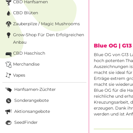
CBD Hanfsamen
CBD Blüten
Zauberpilze / Magic Mushrooms
Grow-Shop Für Den Erfolgreichen
Anbau
Blue OG
| G13
CBD Haschisch
Blue OG von G13 L
hoch potenten Thai
Merchandise
Auszeichnungen is
macht sie ideal fü
Vapes
Erträge extrem gr
macht sie wiederum
Hanfsamen-Züchter
Blue OG für die Ha
reichliche und erh
Sonderangebote
Kreuzungsarbeit, 
erzeugen. Dank ih
Aktionsangebote
werden und ist Anf
SeedFinder