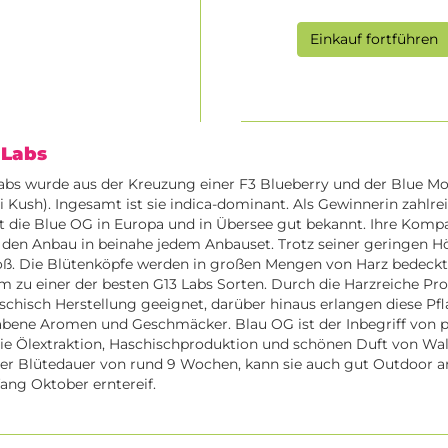
Einkauf fortführen
 Labs
abs wurde aus der Kreuzung einer F3 Blueberry und der Blue Mo
 Kush). Ingesamt ist sie indica-dominant. Als Gewinnerin zahlre
t die Blue OG in Europa und in Übersee gut bekannt. Ihre Komp
r den Anbau in beinahe jedem Anbauset. Trotz seiner geringen H
oß. Die Blütenköpfe werden in großen Mengen von Harz bedeckt
 zu einer der besten G13 Labs Sorten. Durch die Harzreiche Prod
schisch Herstellung geeignet, darüber hinaus erlangen diese Pf
abene Aromen und Geschmäcker. Blau OG ist der Inbegriff von p
die Ölextraktion, Haschischproduktion und schönen Duft von Wa
rer Blütedauer von rund 9 Wochen, kann sie auch gut Outdoor 
ang Oktober erntereif.