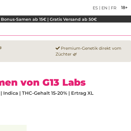
|
|
18+
ES
EN
FR
 Bonus-Samen ab 15€ | Gratis Versand ab 50€

Premium-Genetik direkt vom
Züchter 🌿
men von G13 Labs
 Indica | THC-Gehalt 15-20% | Ertrag XL