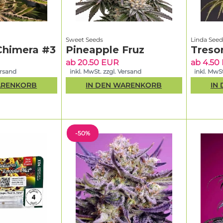
Sweet Seeds
Linda Seed
Chimera #3
Pineapple Fruz
Treso
ab 20.50 EUR
ab 4.50
ersand
inkl. MwSt. zzgl. Versand
inkl. MwSt
ARENKORB
IN DEN WARENKORB
IN
-50%