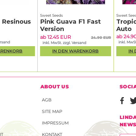
Sweet Seeds
Sweet See
& Resinous
Pink Guava F1 Fast
Tropi
Version
Auto
ab 24.9
ab 12.45 EUR
24.90 EUR
ersand
inkl. MwSt
inkl. MwSt. zzgl. Versand
ARENKORB
IN DEN WARENKORB
IN
ABOUT US
SOCI
AGB
SITE MAP
LIND
IMPRESSUM
NEWS
IT
KONTAKT