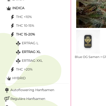
INDICA
THC <10%
THC 10-15%
THC 15-20%
ERTRAG L
ERTRAG XL
Blue OG Samen > G1
ERTRAG XXL
THC >20%
HYBRID
Autoflowering Hanfsamen
Reguläre Hanfsamen