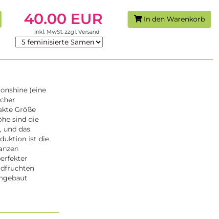
40.00 EUR
In den Warenkorb
inkl. MwSt. zzgl. Versand
onshine (eine
icher
akte Größe
öhe sind die
, und das
uktion ist die
lanzen
erfekter
ldfrüchten
angebaut