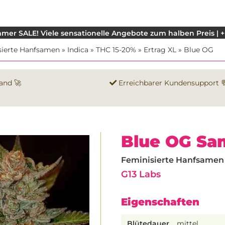
mer SALE! Viele sensationelle Angebote zum halben Preis | +
sierte Hanfsamen
»
Indica
»
THC 15-20%
»
Ertrag XL
»
Blue OG
and 🚀
Erreichbarer Kundensupport 
Blue OG Sa
Feminisierte Hanfsamen |
G13 Labs
Eigenschaften
Blütedauer
mittel