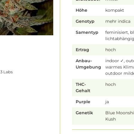
Höhe
kompakt
Genotyp
mehr indica
Samentyp
feminisiert, b
lichtabhängi
Ertrag
hoch
Anbau-
indoor ✓, ou
Umgebung
warmes Klim
3 Labs
outdoor mild
THC-
hoch
Gehalt
Purple
ja
Genetik
Blue Moonshi
Kush