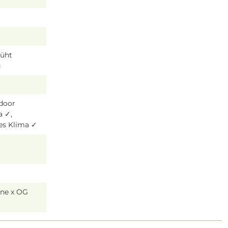
lüht
g
tdoor
a ✓,
es Klima ✓
ne x OG