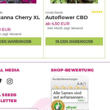
ds
Linda Seeds
canna Cherry XL
Autoflower CBD
ab 4.50 EUR
inkl. MwSt. zzgl. Versand
0 EUR
. zzgl. Versand
 DEN WARENKORB
IN DEN WARENKORB
AL MEDIA
SHOP-BEWERTUNG
Kundenbewertungen
4.8
/5
Alle Samen sind
A SEEDS
gut aufgegangen ,
LETTER
meine ersten
Mehr...
grow versuche
eKomi
sind alle geglückt.