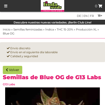
0
|
|
18+
DE
EN
FR
Descubre nuestras nuevas variedades. ¡Berlin Club Line!
Inicio
»
Semillas feminizadas
»
Índica
»
THC 15-20%
»
Producción XL
»
Blue OG
Envío discreto
Envío en el siguiente día laborable
Calidad y seguridad
Volver
Semillas de Blue OG de G13 Labs
G13 Labs