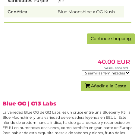
Variedades Purple
¡Sí!
Genética
Blue Moonshine x OG Kush
Continue shopping
40.00 EUR
IVA incl., envío excl.
Añadir a la Cesta
Blue OG
| G13 Labs
La variedad Blue OG de G13 Labs, es un cruce entre una Blueberry F3, la
Blue Moonshine, y una variedad de verdadera leyenda en EEUU. Este
híbrido de predominancia índica, ha sido galardonado y reconocido en
EEUU en numerosas ocasiones, como también en gran parte de Europa.
Para hablar de esta exquisita mezcla de sabores y olores, fruto de las