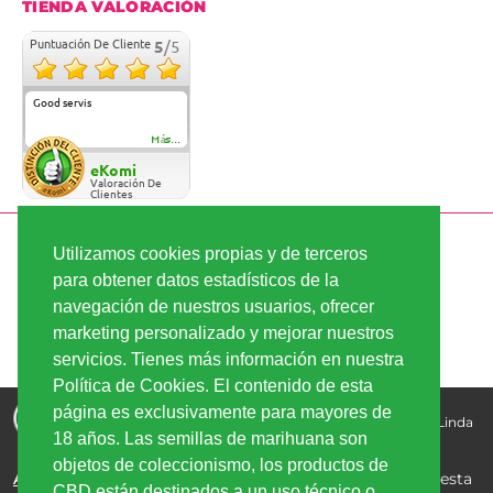
TIENDA VALORACIÓN
Puntuación De Cliente
5
/5
Good servis
Más...
eKomi
Valoración De
Clientes
PAGO SEGURO
Utilizamos cookies propias y de terceros
para obtener datos estadísticos de la
navegación de nuestros usuarios, ofrecer
ENVÍO RÁPIDO
marketing personalizado y mejorar nuestros
servicios. Tienes más información en nuestra
Política de Cookies. El contenido de esta
Comprar semillas de marihuana - la mejor calidad, los
página es exclusivamente para mayores de
mejores precios | Copyright © 2026
Linda-Seeds.com | Linda
18 años. Las semillas de marihuana son
Semilla
objetos de coleccionismo, los productos de
Aviso Legal:
Los productos de CBD comercializados en esta
CBD están destinados a un uso técnico o