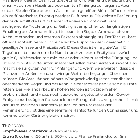
Hashberry“ geerbt. Das fruchtige Aroma wird während der Blüte durch
einen Hauch von Haselnuss oder sanften Piniengeruch ergänzt. Aber
sobald Sie eine Tüte oder ein Glas mit den gereiften Blüten öffnen, strömt
ein verführerischer, fruchtig beeriger Duft heraus. Die kleinste Berührung
der buds erfüllt die Luft mit einer intensiven Fruchtigkeit. Eine
sachgerechte Trocknung und Reifung ist empfohlen zur langfristigen
Erhaltung des Aromaprofils (bitte beachten Sie, das Aroma auch von
Anbaumethoden und externen Faktoren abhängig ist). Der Törn zaubert
oft ein Lachflash hervor und eine leichte Euphorie - sehr geeignet für
gesellige Anlässe und Freizeitspaß. Dieses Gras ist eine gute Wahl für
Tagsüber, aber auch um die Nacht durch zu feiern. Fruitylicious wächst
gut in Qualitätserden mit minimaler oder keine zusätzliche Düngung und
ist eine robuste Sorte unter unserer aktuellen feminisierten Auswahl. Das
macht sie zur guten Wahl für Anfänger und wenn Sie erwarten, dass die
Pflanzen im Außenanbau schwierige Wetterbedingungen überleben
müssen. Die Äste können höhere Windgeschwindigkeiten standhalten
oder stärkeren Regen und das kann in einer schwierigen Saison die Ernte
retten. Der Freilandanbau im hohen Norden ist trotzdem eher
problematisch und muss noch ausreichend getestet werden. Obwohl
Fruitylicious bezüglich Robustheit oder Ertrag nicht zu vergleichen ist mi
der ursprünglichen Hashberry (aufgrund des Prozesses der
Feminisierung), ist dies eine sehr feine Hanfsorte für den Connaisseur un
kommerziellen Gärtner gleichermaßen.
THC:
16-18%
Empfohlene Lichtstärke:
400-600W HPS
Ertrag (trocken):
450 gr/m2; 800+ gr. pro Pflanze Freilandkultur (im