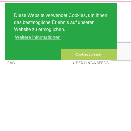
SERVICE
ABOUT US
Diese Website verwendet Cookies, um Ihnen
VERSAND
AGB
das bestmögliche Erlebnis auf unserer
Website zu ermöglichen.
ZAHLUNG
SITE MAP
Weitere Informationen
KUNDEN-KONTO
IMPRESSUM
DATENSICHERHEIT
KONTAKT
Cookies zulassen
FAQ
ÜBER LINDA SEEDS
HANFSAMEN BESTELLEN
SOCIAL MEDIA
LINDA SEEDS
NEWSLETTER