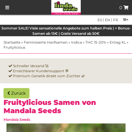
0
|
|
18+
ES
EN
FR
Sommer SALE! Viele sensationelle Angebote zum halben Preis | + Bonus-
Samen ab 15€ | Gratis Versand ab 50€
Startseite
»
Feminisierte Hanfsamen
»
Indica
»
THC 15-20%
»
Ertrag XL
»
Fruitylicious
Schneller Versand 🚀
Erreichbarer Kundensupport 💬
Premium-Genetik direkt vom Züchter 🌿
Zurück
Fruitylicious Samen von
Mandala Seeds
Mandala Seeds