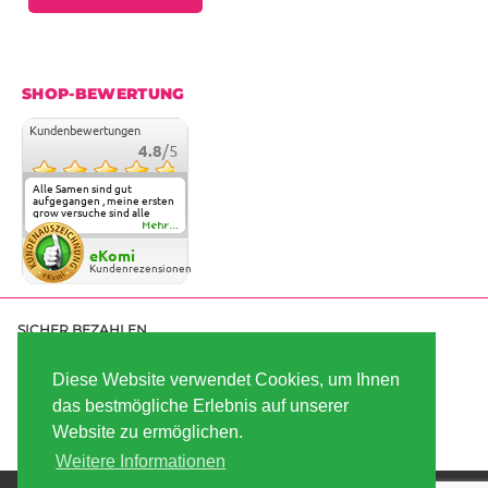
SHOP-BEWERTUNG
Kundenbewertungen
4.8
/5
Alle Samen sind gut
aufgegangen , meine ersten
grow versuche sind alle
geglückt. Die Sorten und
Mehr...
Anbieter Vielfalt
überzeugen sehr . Werde
eKomi
wohl immer hier bestellen !
Kundenrezensionen
SICHER BEZAHLEN
Diese Website verwendet Cookies, um Ihnen
das bestmögliche Erlebnis auf unserer
SCHNELL VERSENDET
Website zu ermöglichen.
Weitere Informationen
Die besten Hanfsamen und Cannabissamen kaufen |