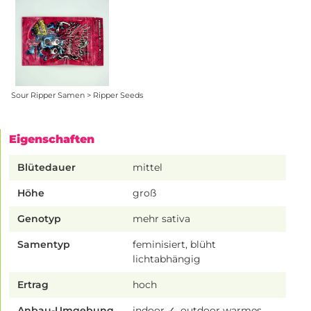
Sour Ripper Samen > Ripper Seeds
Eigenschaften
Blütedauer
mittel
Höhe
groß
Genotyp
mehr sativa
Samentyp
feminisiert, blüht
lichtabhängig
Ertrag
hoch
Anbau-Umgebung
indoor ✓, outdoor warmes