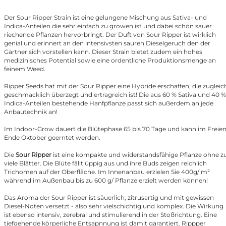
Der Sour Ripper Strain ist eine gelungene Mischung aus Sativa- und
Indica-Anteilen die sehr einfach zu growen ist und dabei schön sauer
riechende Pflanzen hervorbringt. Der Duft von Sour Ripper ist wirklich
genial und erinnert an den intensivsten sauren Dieselgeruch den der
Gärtner sich vorstellen kann. Dieser Strain bietet zudem ein hohes
medizinisches Potential sowie eine ordentliche Produktionsmenge an
feinem Weed.
Ripper Seeds hat mit der Sour Ripper eine Hybride erschaffen, die zugleic
geschmacklich überzegt und ertragreich ist! Die aus 60 % Sativa und 40 %
Indica-Anteilen bestehende Hanfpflanze passt sich außerdem an jede
Anbautechnik an!
Im Indoor-Grow dauert die Blütephase 65 bis 70 Tage und kann im Freie
Ende Oktober geerntet werden.
Die
Sour Ripper
ist eine kompakte und widerstandsfähige Pflanze ohne z
viele Blätter. Die Blüte fällt üppig aus und ihre Buds zeigen reichlich
Trichomen auf der Oberfläche. Im Innenanbau erzielen Sie 400g/ m²
während im Außenbau bis zu 600 g/ Pflanze erzielt werden können!
Das Aroma der Sour Ripper ist säuerlich, zitrusartig und mit gewissen
Diesel-Noten versetzt - also sehr vielschichtig und komplex. Die Wirkung
ist ebenso intensiv, zerebral und stimulierend in der Stoßrichtung. Eine
tiefgehende körperliche Entsapnnung ist damit garantiert. Rippper