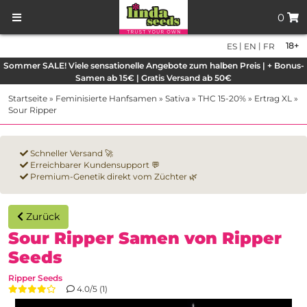
0
|
|
18+
ES
EN
FR
Sommer SALE! Viele sensationelle Angebote zum halben Preis | + Bonus-
Samen ab 15€ | Gratis Versand ab 50€
Startseite
»
Feminisierte Hanfsamen
»
Sativa
»
THC 15-20%
»
Ertrag XL
»
Sour Ripper
Schneller Versand 🚀
Erreichbarer Kundensupport 💬
Premium-Genetik direkt vom Züchter 🌿
Zurück
Sour Ripper Samen von Ripper
Seeds
Ripper Seeds
4.0/5 (1)