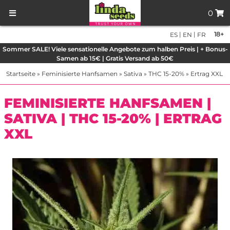
0
|
|
18+
ES
EN
FR
Sommer SALE! Viele sensationelle Angebote zum halben Preis | + Bonus-
Samen ab 15€ | Gratis Versand ab 50€
Startseite
»
Feminisierte Hanfsamen
»
Sativa
»
THC 15-20%
»
Ertrag XXL
FEMINISIERTE HANFSAMEN |
SATIVA | THC 15-20% | ERTRAG
XXL