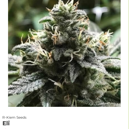
maximalen Erträge zu erreichen. In jedem Fall aber sind diese Sorten
im Durchschnitt etwas ertragreicher als andere, auch wenn sie mit
weniger Erfahrung angebaut werden. Auch dass alte Sprichwort
„Masse statt Klasse“ trifft hier nicht zu. Die meisten Hanfsamen mit
extrem hohem Ertrag stehen Marihuana Sorten mit weniger Ertrag in
puncto Qualität in nichts nach.
R-Kiem Seeds
Eli