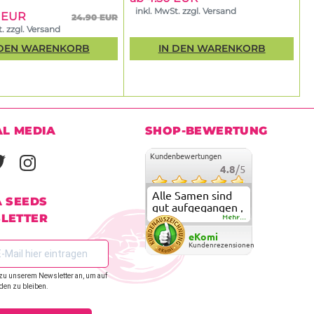
inkl. MwSt. zzgl. Versand
5 EUR
24.90 EUR
. zzgl. Versand
 DEN WARENKORB
IN DEN WARENKORB
AL MEDIA
SHOP-BEWERTUNG
Kundenbewertungen
4.8
/5
Alle Samen sind
A SEEDS
gut aufgegangen ,
LETTER
meine ersten
Mehr...
grow versuche
eKomi
sind alle geglückt.
Kundenrezensionen
Die Sorten und
Anbieter Vielfalt
zu unserem Newsletter an, um auf
überzeugen sehr .
den zu bleiben.
Werde wohl
immer hier