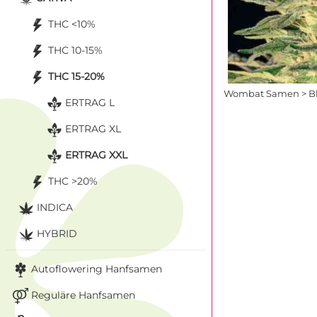
THC <10%
THC 10-15%
THC 15-20%
Wombat Samen > Bl
ERTRAG L
ERTRAG XL
ERTRAG XXL
THC >20%
INDICA
HYBRID
Autoflowering Hanfsamen
Reguläre Hanfsamen