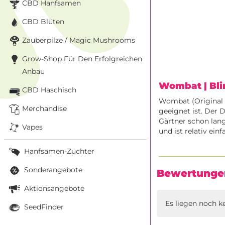
CBD Hanfsamen
CBD Blüten
Zauberpilze / Magic Mushrooms
Grow-Shop Für Den Erfolgreichen
Anbau
Wombat
| Bl
CBD Haschisch
Wombat (Original Ha
Merchandise
geeignet ist. Der 
Gärtner schon lan
Vapes
und ist relativ einf
Hanfsamen-Züchter
Sonderangebote
Bewertunge
Aktionsangebote
Es liegen noch k
SeedFinder