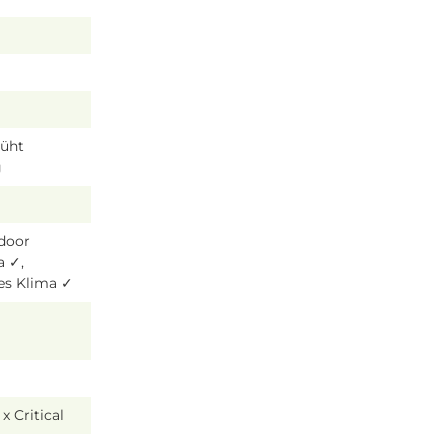
lüht
g
tdoor
a ✓,
es Klima ✓
x Critical