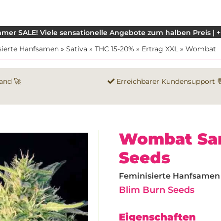
mer SALE! Viele sensationelle Angebote zum halben Preis | +
sierte Hanfsamen
»
Sativa
»
THC 15-20%
»
Ertrag XXL
»
Wombat
and 🚀
Erreichbarer Kundensupport 
Wombat Sam
Seeds
Feminisierte Hanfsamen |
Blim Burn Seeds
Eigenschaften