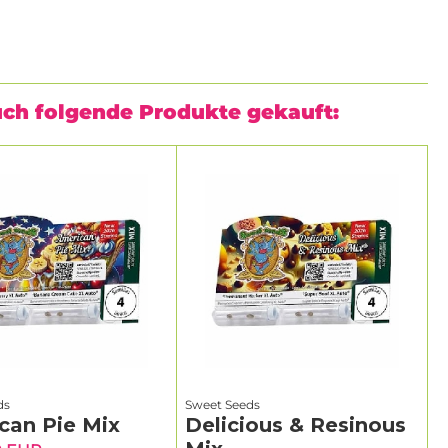
uch folgende Produkte gekauft:
ds
Sweet Seeds
can Pie Mix
Delicious & Resinous