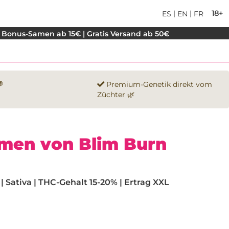
|
|
18+
ES
EN
FR
 Bonus-Samen ab 15€ | Gratis Versand ab 50€

Premium-Genetik direkt vom
Züchter 🌿
en von Blim Burn
 Sativa | THC-Gehalt 15-20% | Ertrag XXL