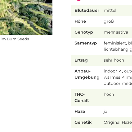
Blütedauer
mittel
Höhe
groß
Genotyp
mehr sativa
im Burn Seeds
Samentyp
feminisiert, b
lichtabhängi
Ertrag
sehr hoch
Anbau-
indoor ✓, ou
Umgebung
warmes Klim
outdoor mild
THC-
hoch
Gehalt
Haze
ja
Genetik
Original Haze 