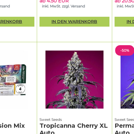
ab 4.50 EUR
ab 20.5
ersand
inkl. MwSt. zzgl. Versand
inkl. MwSt
ARENKORB
IN DEN WARENKORB
IN
-50%
Sweet Seeds
Sweet See
sion Mix
Tropicanna Cherry XL
Perma
Auto
Auto