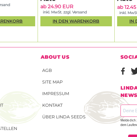
ersand
ab 24.90 EUR
ab 12.4
inkl. MwSt. zzgl. Versand
inkl. MwSt
ARENKORB
IN DEN WARENKORB
IN
ABOUT US
SOCI
AGB
SITE MAP
LIND
IMPRESSUM
NEWS
IT
KONTAKT
ÜBER LINDA SEEDS
Melde dich 
dem Laufen
TELLEN