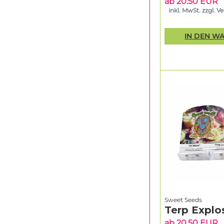
ab 20.50 EUR
inkl. MwSt. zzgl. V
IN DEN W
Sweet Seeds
Terp Explo
ab 20.50 EUR